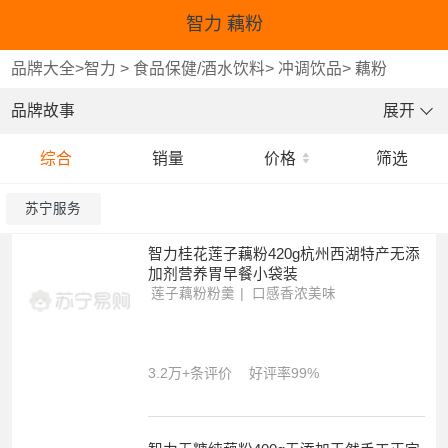
智力 藕粉
品牌大全
>
智力
>
食品保健/酒水饮料
>
冲调饮品
>
藕粉
品牌故事
展开
综合
销量
价格
筛选
苏宁服务
智力桂花莲子藕粉420g杭州西湖特产无添
加剂营养胃早餐小袋装
莲子藕粉粉羹
口感香浓美味
便捷省时即食
3.2万+条评价
好评率99%