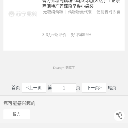
智力无糖纯藕粉400g无添加天然手工正宗
西湖特产莲藕粉早餐小袋装
无糖纯藕粉
藕粉粉羹代餐
便捷省时即食
3.3万+条评价
好评率99%
Duang～到底了
首页
<上一页
第
页
下一页>
尾页
1
1
您可能感兴趣的
智力