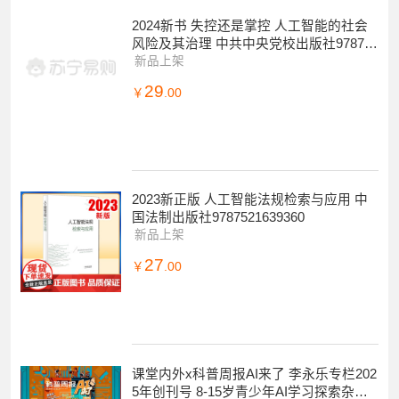
2024新书 失控还是掌控 人工智能的社会
风险及其治理 中共中央党校出版社978750
3576768
新品上架
29
￥
.00
2023新正版 人工智能法规检索与应用 中
国法制出版社9787521639360
新品上架
27
￥
.00
课堂内外x科普周报AI来了 李永乐专栏202
5年创刊号 8-15岁青少年AI学习探索杂志