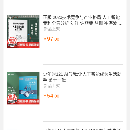
正版 2020技术竞争与产业格局 人工智能
专利全景分析 刘洋 许菲菲 丛珊 崔海波 刘
庆琳 知识产权出版社
新品上架
97
￥
.00
少年时121 AI与我:让人工智能成为生活助
手 第十一辑
新品上架
54
￥
.00