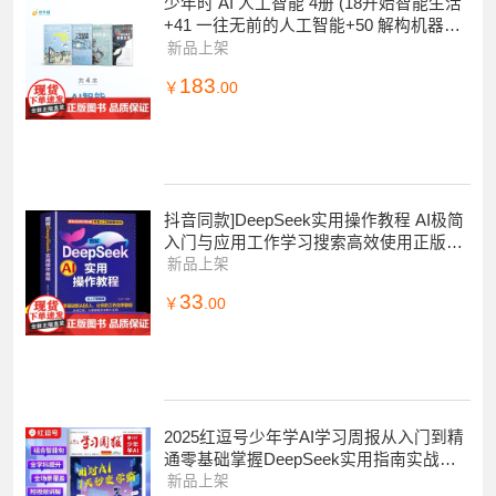
少年时 AI 人工智能 4册 (18开始智能生活
+41 一往无前的人工智能+50 解构机器人+
85 2020年代智能生活
新品上架
183
￥
.00
抖音同款]DeepSeek实用操作教程 AI极简
入门与应用工作学习搜索高效使用正版人
工智能书籍deepseek从入门到精
新品上架
33
￥
.00
2025红逗号少年学AI学习周报从入门到精
通零基础掌握DeepSeek实用指南实战完
整版使用教程书极简与应用提示词人工智
新品上架