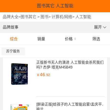
图书其它 人工智能
品牌大全
>
图书其它
>
图书
>
计算机/网络
>
人工智能
品牌故事
展开
综合
销量
价格
筛选
苏宁服务
正版新书无人的演进 人工智能会杀死我们
吗? 杰伊·塔克M45B49
46
￥
.92
[醉染正版]给孩子的人工智能启蒙/孟庆平.
喻兰