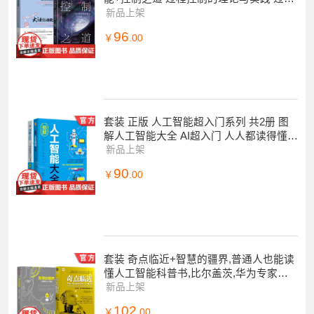
控制理论 自动化技术书籍
新品上架
96
￥
.00
套装 正版 人工智能超入门系列 共2册 图
解人工智能大全 AI超入门 人人都读得懂的
人工智能
新品上架
90
￥
.00
套装 奇点临近+智慧的疆界,普通人也能读
懂人工智能科普书,比尔盖茨,华为专家撰
写(套装共2册)
新品上架
102
￥
.00