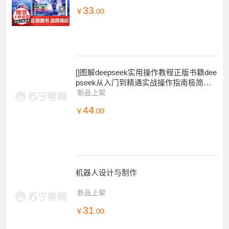
33
￥
.00
[]图解deepseek实用操作教程正版书籍dee
pseek从入门到精通实战操作指南极简入
门与应用完整版教程书小
新品上架
44
￥
.00
机器人设计与制作
新品上架
31
￥
.00