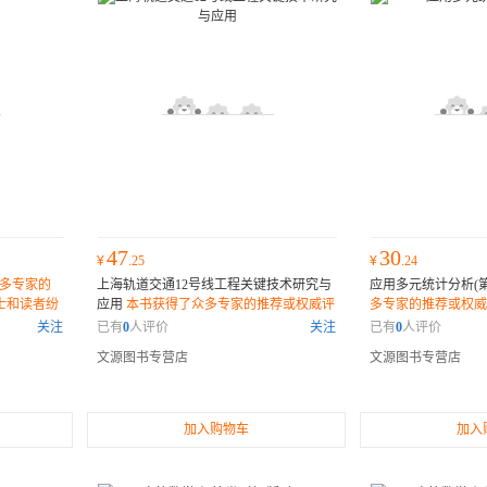
47
30
¥
.25
¥
.24
多专家的
上海轨道交通12号线工程关键技术研究与
应用多元统计分析(第
士和读者纷
应用
本书获得了众多专家的推荐或权威评
多专家的推荐或权威
作。
价，许多业内人士和读者纷纷表示它是一
和读者纷纷表示它是
关注
已有
0
人评价
关注
已有
0
人评价
部不可错过的佳作。
作。
文源图书专营店
文源图书专营店
加入购物车
加入