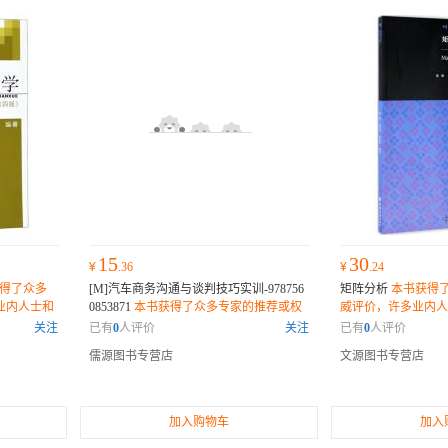
15
30
¥
.36
¥
.24
得了众多
[M]汽车商务沟通与谈判技巧实训-978756
矩阵分析
本书获得
业内人士和
0853871
本书获得了众多专家的推荐或权
威评价，许多业内人
过的佳作。
威评价，许多业内人士和读者纷纷表示它
是一部不可错过的佳
关注
已有
0
人评价
关注
已有
0
人评价
是一部不可错过的佳作。
儒源图书专营店
文源图书专营店
加入购物车
加入