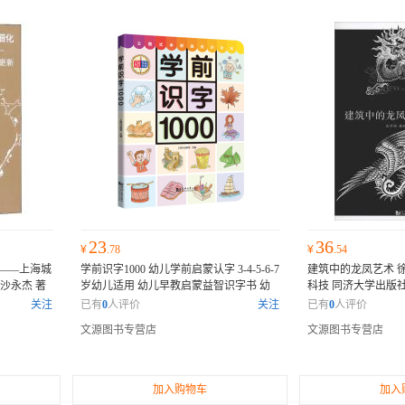
23
36
¥
.78
¥
.54
——上海城
学前识字1000 幼儿学前启蒙认字 3-4-5-6-7
建筑中的龙凤艺术 徐
沙永杰 著
岁幼儿适用 幼儿早教启蒙益智识字书 幼
科技 同济大学出版社97
本书获得了
小衔接学前教辅 同济大
本书获得了众多
获得了众多专家的推
关注
已有
0
人评价
关注
已有
0
人评价
许多业内人
专家的推荐或权威评价，许多业内人士和
业内人士和读者纷纷
文源图书专营店
文源图书专营店
可错过的佳
读者纷纷表示它是一部不可错过的佳作。
过的佳作。
加入购物车
加入