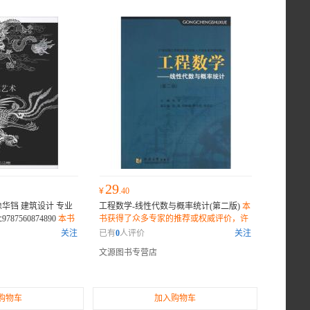
29
¥
.40
华铛 建筑设计 专业
工程数学-线性代数与概率统计(第二版)
本
87560874890
本书
书获得了众多专家的推荐或权威评价，许
荐或权威评价，许多
多业内人士和读者纷纷表示它是一部不可
关注
已有
0
人评价
关注
表示它是一部不可错
错过的佳作。
文源图书专营店
购物车
加入购物车