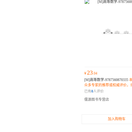
23
¥
.04
[M]高等数学-9787560870335
众多专家的推荐或权威评价，
士和读者纷纷表示它是一部不
已有
0
人评价
作。
儒源图书专营店
加入购物车