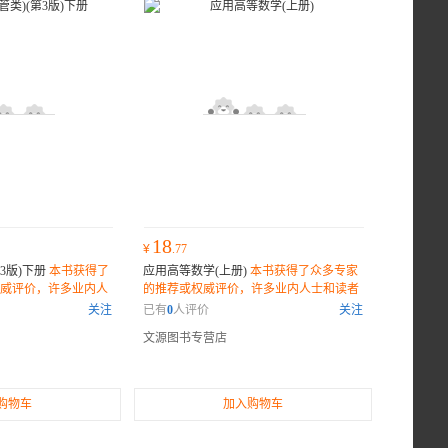
18
¥
.77
3版)下册
本书获得了
应用高等数学(上册)
本书获得了众多专家
威评价，许多业内人
的推荐或权威评价，许多业内人士和读者
是一部不可错过的佳
纷纷表示它是一部不可错过的佳作。
关注
已有
0
人评价
关注
文源图书专营店
购物车
加入购物车