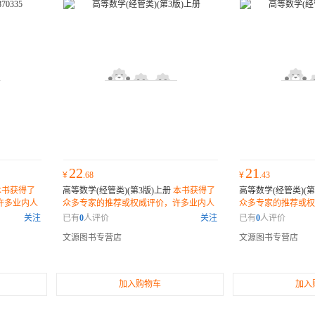
22
21
¥
.68
¥
.43
本书获得了
高等数学(经管类)(第3版)上册
本书获得了
高等数学(经管类)(第
许多业内人
众多专家的推荐或权威评价，许多业内人
众多专家的推荐或权
可错过的佳
士和读者纷纷表示它是一部不可错过的佳
士和读者纷纷表示它
关注
已有
0
人评价
关注
已有
0
人评价
作。
作。
文源图书专营店
文源图书专营店
加入购物车
加入