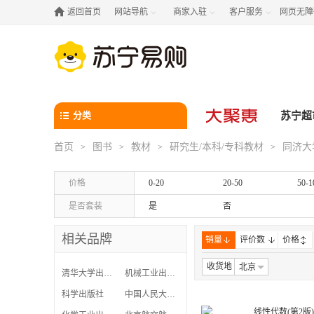

返回首页
网站导航
商家入驻
客户服务
网页无障



分类
苏宁超
首页
图书
教材
研究生/本科/专科教材
同济大
>
>
>
>
价格
0-20
20-50
50-1
是否套装
是
否
相关品牌
销量
评价数
价格
收货地
北京
清华大学出版社
机械工业出版社
科学出版社
中国人民大学出版社