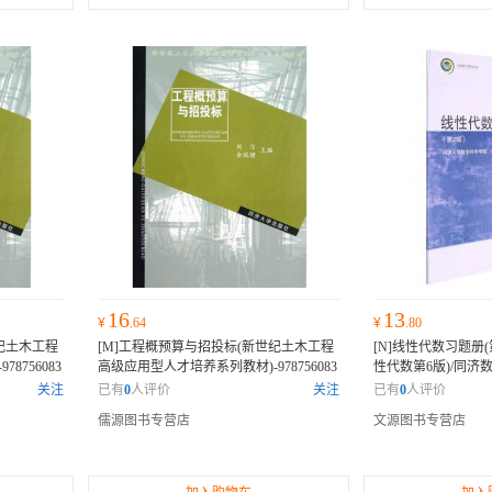
16
13
¥
.64
¥
.80
纪土木工程
[M]工程概预算与招投标(新世纪土木工程
[N]线性代数习题册
8756083
高级应用型人才培养系列教材)-978756083
性代数第6版)/同济数学
荐或权威评
5976
本书获得了众多专家的推荐或权威评
895833
本书获得了
关注
已有
0
人评价
关注
已有
0
人评价
表示它是一
价，许多业内人士和读者纷纷表示它是一
评价，许多业内人士
儒源图书专营店
文源图书专营店
部不可错过的佳作。
一部不可错过的佳作