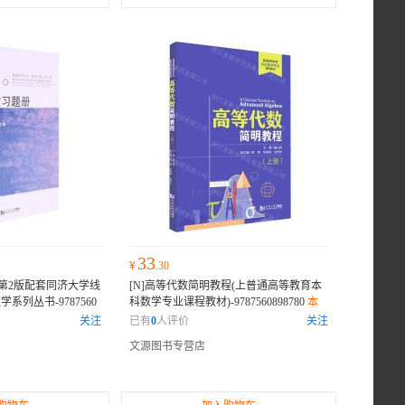
33
¥
.30
(第2版配套同济大学线
[N]高等代数简明教程(上普通高等教育本
系列丛书-9787560
科数学专业课程教材)-9787560898780
本
众多专家的推荐或权威
书获得了众多专家的推荐或权威评价，许
关注
已有
0
人评价
关注
和读者纷纷表示它是
多业内人士和读者纷纷表示它是一部不可
文源图书专营店
。
错过的佳作。