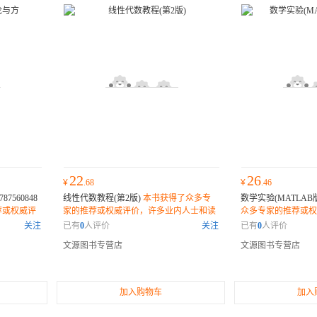
22
26
¥
.68
¥
.46
7560848
线性代数教程(第2版)
本书获得了众多专
数学实验(MATLAB版
荐或权威评
家的推荐或权威评价，许多业内人士和读
众多专家的推荐或权
表示它是一
者纷纷表示它是一部不可错过的佳作。
士和读者纷纷表示它
关注
已有
0
人评价
关注
已有
0
人评价
作。
文源图书专营店
文源图书专营店
加入购物车
加入