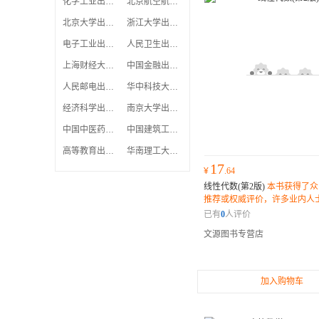
化学工业出版社
北京航空航天大学出版社
北京大学出版社
浙江大学出版社有限责任公
电子工业出版社
人民卫生出版社
上海财经大学出版社有限公
中国金融出版社
人民邮电出版社
华中科技大学出版社
经济科学出版社
南京大学出版社
中国中医药出版社
中国建筑工业出版社
高等教育出版社
华南理工大学出版社
17
¥
.64
线性代数(第2版)
本书获得了众
推荐或权威评价，许多业内人
纷表示它是一部不可错过的佳
已有
0
人评价
文源图书专营店
加入购物车