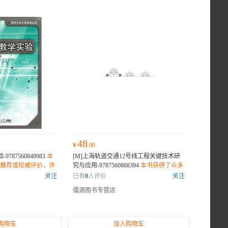
48
¥
.00
787560848983
本
[M]上海轨道交通12号线工程关键技术研
推荐或权威评价，许
究与应用-9787560868394
本书获得了众多
纷表示它是一部不可
专家的推荐或权威评价，许多业内人士和
关注
已有
0
人评价
关注
读者纷纷表示它是一部不可错过的佳作。
儒源图书专营店
购物车
加入购物车