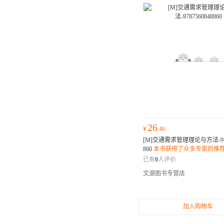
26
¥
.46
[M]交通需求管理理论与方法-978
860
本书获得了众多专家的推
价，许多业内人士和读者纷纷
已有
0
人评价
部不可错过的佳作。
文源图书专营店
加入购物车