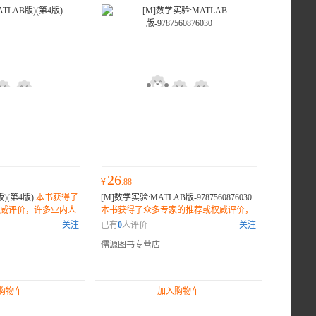
26
¥
.88
)(第4版)
本书获得了
[M]数学实验:MATLAB版-9787560876030
威评价，许多业内人
本书获得了众多专家的推荐或权威评价，
是一部不可错过的佳
许多业内人士和读者纷纷表示它是一部不
关注
已有
0
人评价
关注
可错过的佳作。
儒源图书专营店
购物车
加入购物车