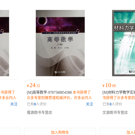
24
10
¥
.32
¥
.09
本书获得了
[M]高等数学-9787560854588
本书获得了
[M]材料力学教学实验-9
许多业内人
众多专家的推荐或权威评价，许多业内人
书获得了众多专家的
可错过的佳
士和读者纷纷表示它是一部不可错过的佳
多业内人士和读者纷
关注
已有
0
人评价
关注
已有
0
人评价
作。
错过的佳作。
儒源图书专营店
文源图书专营店
加入购物车
加入