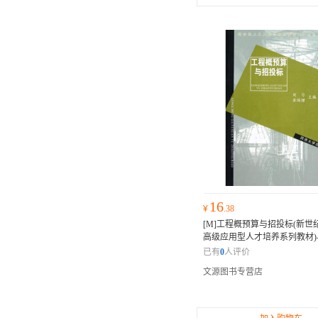
16
¥
.38
[M]工程概预算与招投标(新世
高级应用型人才培养系列教材)-97
5976
本书获得了众多专家的推
已有
0
人评价
价，许多业内人士和读者纷纷
文源图书专营店
部不可错过的佳作。