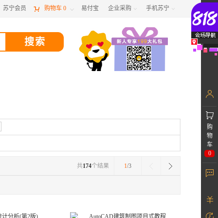
苏宁会员

购物车
0
易付宝
企业采购
手机苏宁



购
物
车
0
共
174
个结果
1
/3