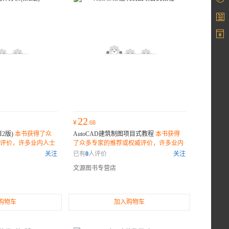
22
¥
.68
2版)
本书获得了众
AutoCAD建筑制图项目式教程
本书获得
评价，许多业内人士
了众多专家的推荐或权威评价，许多业内
一部不可错过的佳
人士和读者纷纷表示它是一部不可错过的
关注
已有
0
人评价
关注
佳作。
文源图书专营店
购物车
加入购物车