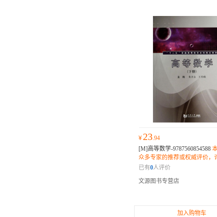
23
¥
.94
[M]高等数学-9787560854588
众多专家的推荐或权威评价，
士和读者纷纷表示它是一部不
已有
0
人评价
作。
文源图书专营店
加入购物车