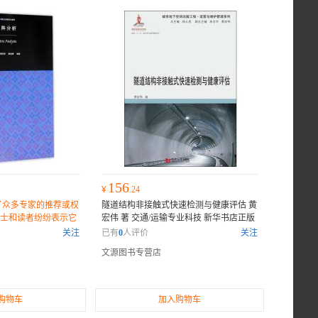
156
¥
.24
了众多专家的推荐或权
隧道结构非接触式快速检测与健康评估 黄
士和读者纷纷表示它
宏伟 著 交通/运输专业科技 新华书店正版
作。
图书籍 同济大学出版社_122_260
本书获
关注
已有
0
人评价
关注
得了众多专家的推荐或权威评价，许多业
文源图书专营店
内人士和读者纷纷表示它是一部不可错过
的佳作。
购物车
加入购物车