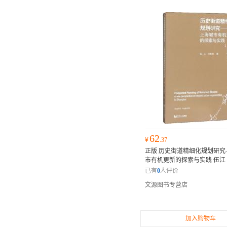
62
¥
.37
正版 历史街道精细化规划研究
市有机更新的探索与实践 伍江 
同济大学出版社97875608481
已有
0
人评价
众多专家的推荐或权威评价，
文源图书专营店
士和读者纷纷表示它是一部不
作。
加入购物车