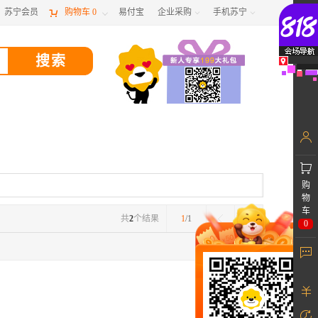
苏宁会员

购物车
0
易付宝
企业采购
手机苏宁



购
物
车
共
2
个结果
1
/1
0