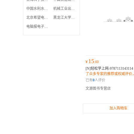
中国水利水电出版社
机械工业出版社
北京希望电子出版社
黑龙江大学出版社
电脑报电子音像出版社
15
¥
.60
[N]轻松学上网-9787113143114
了众多专家的推荐或权威评价
人士和读者纷纷表示它是一部
已有
0
人评价
佳作。
文源图书专营店
加入购物车