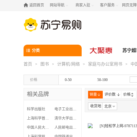

返回首页
网站导航
商家入驻
客户服务
网页无障



分类
苏宁超
首页
图书
计算机/网络
家庭与办公室用书
中
>
>
>
>
价格
0-50
50-100
相关品牌
销量
评价数
价格
收货地
北京
科学出版社
电子工业出版社
上海科学普及出版社
清华大学出版社
中国人民大学出版社
人民邮电出版社
上海科学技术出版社
中国铁道出版社