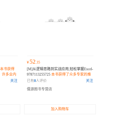
52
¥
.35
本书获得
[M]从逻辑思路到实战应用,轻松掌握Excel-
，许多业内
9787113255725
本书获得了众多专家的推
不可错过的
荐或权威评价，许多业内人士和读者纷纷
关注
已有
0
人评价
关注
表示它是一部不可错过的佳作。
儒源图书专营店
加入购物车