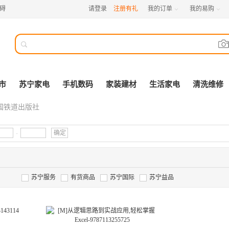
碍
请登录
注册有礼
我的订单
我的易购



市
苏宁家电
手机数码
家装建材
生活家电
清洗维修
国铁道出版社
-
确定
苏宁服务
有货商品
苏宁国际
苏宁益品