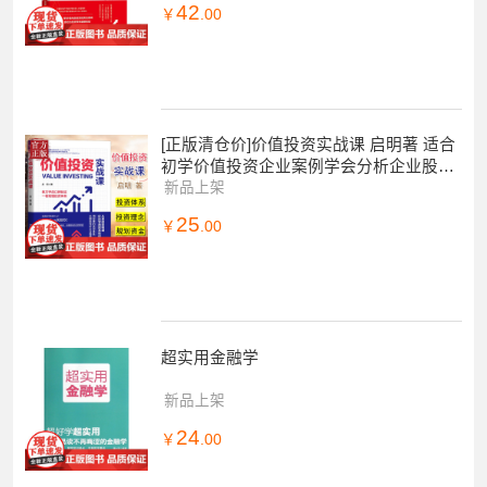
42
￥
.00
[正版清仓价]价值投资实战课 启明著 适合
初学价值投资企业案例学会分析企业股票
投资理财书籍新手入门小白到高手精通炒
新品上架
股
25
￥
.00
超实用金融学
新品上架
24
￥
.00