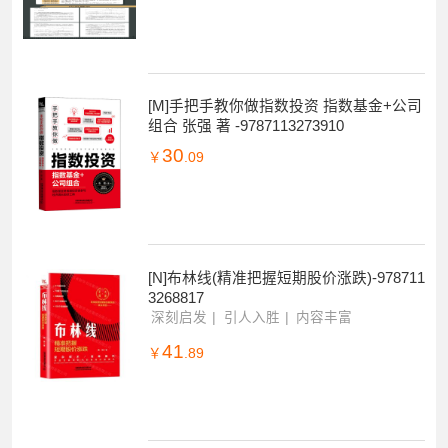
[M]手把手教你做指数投资 指数基金+公司
组合 张强 著 -9787113273910
30
￥
.09
[N]布林线(精准把握短期股价涨跌)-978711
3268817
深刻启发
引人入胜
内容丰富
41
￥
.89