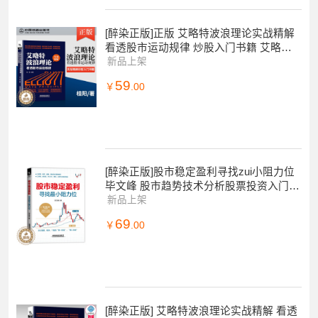
[醉染正版]正版 艾略特波浪理论实战精解
看透股市运动规律 炒股入门书籍 艾略特
波浪理论快速入门
新品上架
59
￥
.00
[醉染正版]股市稳定盈利寻找zui小阻力位
毕文峰 股市趋势技术分析股票投资入门与
实战技巧新手入门炒股教程学炒股快速入
新品上架
69
￥
.00
[醉染正版] 艾略特波浪理论实战精解 看透