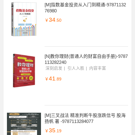
[M]指数基金投资从入门到精通-97871132
76980
34
￥
.50
[N]教你理财(普通人的财富自由手册)-9787
113282240
深刻启发
引人入胜
内容丰富
41
￥
.89
[M]三叉战法 精准判断牛股涨跌信号 股海
扬帆 著 -9787113284077
35
￥
.19