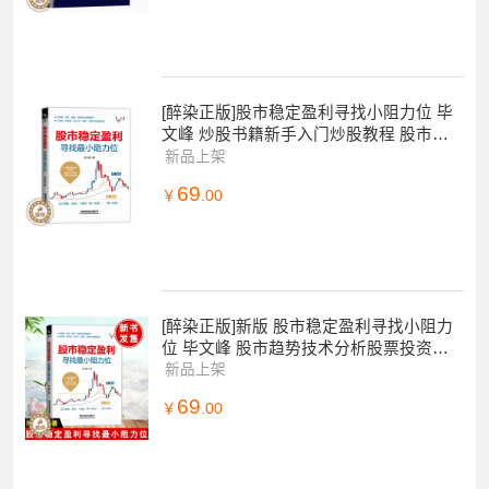
[醉染正版]股市稳定盈利寻找小阻力位 毕
文峰 炒股书籍新手入门炒股教程 股市趋
势技术分析股票投资入门与实战技巧 学炒
新品上架
股
69
￥
.00
[醉染正版]新版 股市稳定盈利寻找小阻力
位 毕文峰 股市趋势技术分析股票投资入
门与实战技巧学炒股快速入门技巧炒股书
新品上架
籍新手
69
￥
.00