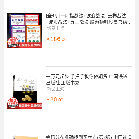
[全4册]一阳指战法+波浪战法+云梯战法
+波浪战法+五三战法 股海扬帆股票书籍操
盘股市图表分析证券投资优选入门分析金
新品上架
融炒
186
￥
.00
一万元起步:手把手教你做期货 中国铁道
出版社 正版书籍
新品上架
30
￥
.00
筹码分布准确找到买卖点(第2版) 中国铁道