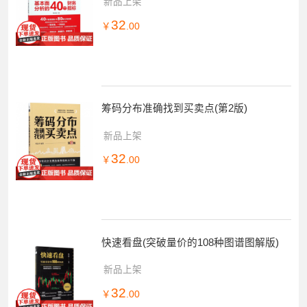
新品上架
32
￥
.00
筹码分布准确找到买卖点(第2版)
新品上架
32
￥
.00
快速看盘(突破量价的108种图谱图解版)
新品上架
32
￥
.00