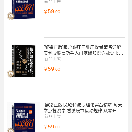
籍个人理财炒股投资实战与技巧K线趋势
新品上架
技术分析金
59
￥
.00
[醉染正版]散户跟庄与胜庄操盘策略详解
实例版股票新手入门基础知识金融类书籍
个人理财炒股投资实战技巧K线趋势技术
新品上架
分析金融市
59
￥
.00
[醉染正版]艾略特波浪理论实战精解 每天
学点投资学 看透股市运动规律 从零开始
读懂经济学投资理财炒股金融成功教育创
新品上架
业管
59
￥
.00