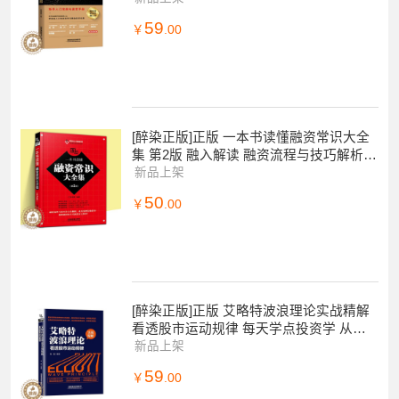
籍 金融
59
￥
.00
[醉染正版]正版 一本书读懂融资常识大全
集 第2版 融入解读 融资流程与技巧解析
互联网金融 企业融资 理财 融资类
新品上架
50
￥
.00
[醉染正版]正版 艾略特波浪理论实战精解
看透股市运动规律 每天学点投资学 从零
开始读懂经济投资理财炒股金融成功教育
新品上架
59
￥
.00