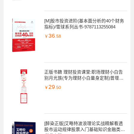
[M]股市投资进阶(基本面分析的40个财务
指标)/雪球系列丛书-9787113255084
36
￥
.58
正版书籍 理财投资课堂:职场理财小白告
别月光族(专为理财小白量身定制)曾增小
白思维理财工具实用理财037600
29
￥
.50
[醉染正版]艾略特波浪理论实战精解看透
股市运动规律股票入门基础知识金融类书