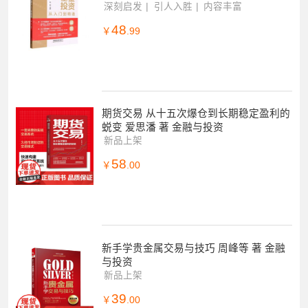
深刻启发
引人入胜
内容丰富
48
￥
.99
期货交易 从十五次爆仓到长期稳定盈利的
蜕变 爱思潘 著 金融与投资
新品上架
58
￥
.00
新手学贵金属交易与技巧 周峰等 著 金融
与投资
新品上架
39
￥
.00