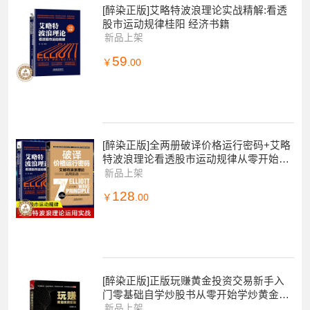
[醉染正版]艾略特波浪理论实战精解:看透
股市运动规律桂阳 经济书籍
新品上架
59
￥
.00
[醉染正版]全两册破译价格运行密码+艾略
特波浪理论看透股市运动规律从零开始读
懂经济学投资理财炒股金融成功教育创业
新品上架
管理经营
128
￥
.00
[醉染正版]正版玩赚黄金投资交易新手入
门零基础自学炒股书从零开始学炒黄金交
易实战技巧大全 理财基金书籍 投资类书
新品上架