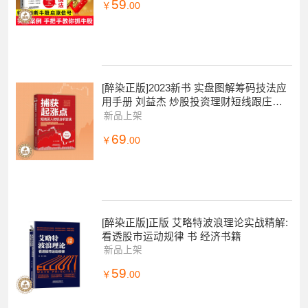
59
￥
.00
[醉染正版]2023新书 实盘图解筹码技法应
用手册 刘益杰 炒股投资理财短线跟庄实
战技法短线交易大师短线书籍 炒股新手入
新品上架
69
￥
.00
[醉染正版]正版 艾略特波浪理论实战精解:
看透股市运动规律 书 经济书籍
新品上架
59
￥
.00