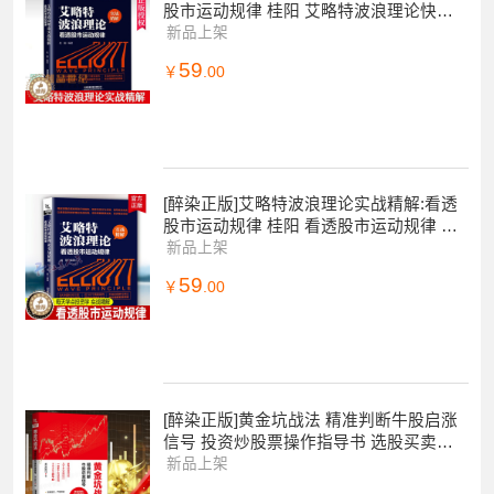
股市运动规律 桂阳 艾略特波浪理论快速
入门 波浪理论与K线组合K线形态技
新品上架
59
￥
.00
[醉染正版]艾略特波浪理论实战精解:看透
股市运动规律 桂阳 看透股市运动规律 每
天学点投资学 从零开始读懂经济投资理财
新品上架
炒
59
￥
.00
[醉染正版]黄金坑战法 精准判断牛股启涨
信号 投资炒股票操作指导书 选股买卖风
险控制 散户炒股投资方法与技巧 如何选
新品上架
股炒