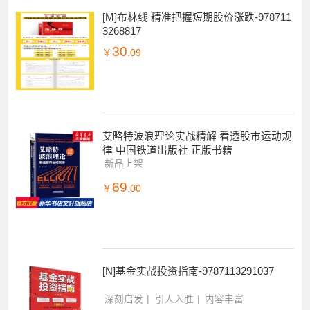
[M]布林线 精准把握短期股价涨跌-978711
3268817
30
￥
.09
艾略特波浪理论实战精解 看透股市运动规
律 中国铁道出版社 正版书籍
新品上架
69
￥
.00
[N]基金实战投资指南-9787113291037
深刻启发
引人入胜
内容丰富