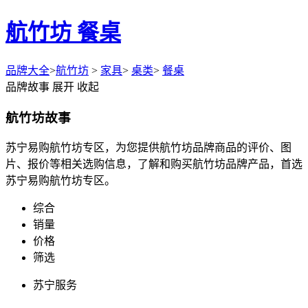
航竹坊 餐桌
品牌大全
>
航竹坊
>
家具
>
桌类
>
餐桌
品牌故事
展开
收起
航竹坊故事
苏宁易购航竹坊专区，为您提供航竹坊品牌商品的评价、图
片、报价等相关选购信息，了解和购买航竹坊品牌产品，首选
苏宁易购航竹坊专区。
综合
销量
价格
筛选
苏宁服务