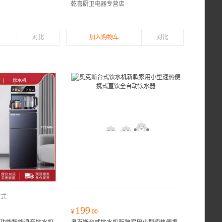
乾喜厨卫电器专营店
对比
加入购物车
对比
台式
199
¥
.00