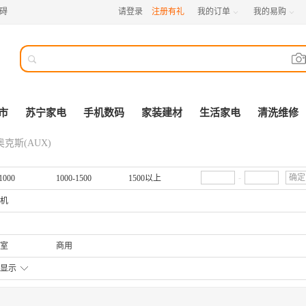
碍
请登录
注册有礼
我的订单
我的易购



市
苏宁家电
手机数码
家装建材
生活家电
清洗维修
奥克斯(AUX)
-
确定
1000
1000-1500
1500以上
机
室
商用
显示