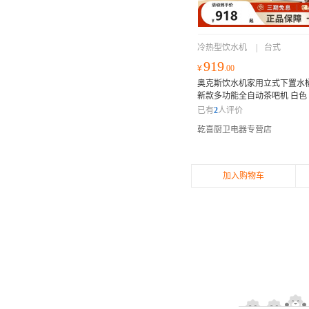
冷热型饮水机
|
台式
919
¥
.00
奥克斯饮水机家用立式下置水
新款多功能全自动茶吧机 白色
壶配置 童锁保护 加大机身
已有
2
人评价
乾喜厨卫电器专营店
加入购物车