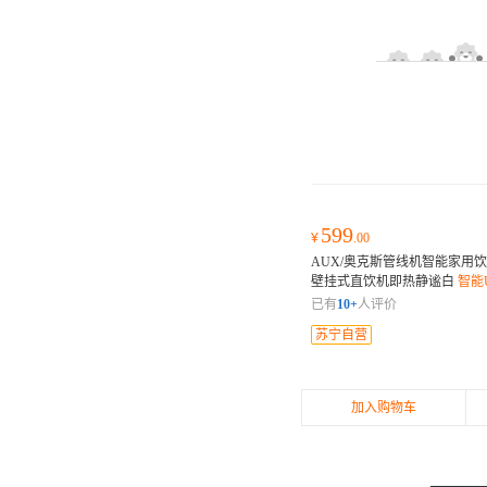
599
¥
.00
AUX/奥克斯管线机智能家用
壁挂式直饮机即热静谧白
智能
启健康饮水 灵敏触控操作面板
已有
10+
人评价
苏宁自营
加入购物车