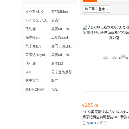
收货地
北京
奥克斯AUX
美的Midea
沁园TRULIVA
安吉尔
飞利浦
美菱MELNG
海尔Haier
卓朗ZoomLand
集米JMEY
西门子SIEMENS
荣事达Royalstar
美菱MELNG
飞利浦
浪木LM
IAM
苏宁宜品推荐
苏宁宜品
联弗
康佳KONKA
TCL
259
¥
.00
AUX/奥克斯饮水机AUX-68(W)
用茶吧机全自动智能2023新款
公室
触控操作 安全童锁 24小
已有
500+
人评价