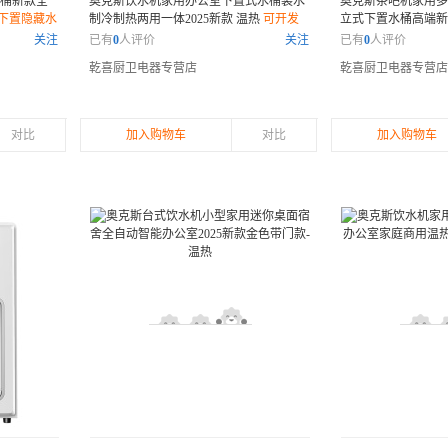
水桶新款全
奥克斯饮水机家用办公室下置式水桶装水
奥克斯茶吧机家用多
下置隐藏水
制冷制热两用一体2025新款 温热
可开发
立式下置水桶高端
票
吧机 下置水桶 多功
关注
已有
0
人评价
关注
已有
0
人评价
乾喜厨卫电器专营店
乾喜厨卫电器专营店
对比
加入购物车
对比
加入购物车