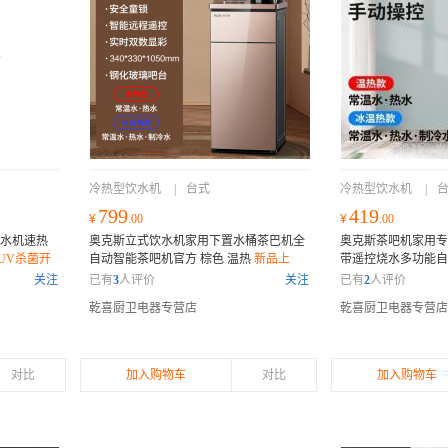
冷热型饮水机
|
台式
冷热型饮水机
|
799
419
¥
.00
¥
.00
饮水机速热
奥克斯立式饮水机家用下置水桶茶巴机全
奥克斯茶吧机家用专
UV杀菌开
自动智能茶吧机官方 棕色 温热
新品上
带遥控烧水多功能自动上
架，优惠券既领既用，质量保证，售后无
旋转龙头 温热
新品
关注
已有
3
人评价
关注
已有
2
人评价
忧
用，质量保证，售后
乾喜厨卫电器专营店
乾喜厨卫电器专营店
对比
加入购物车
对比
加入购物车