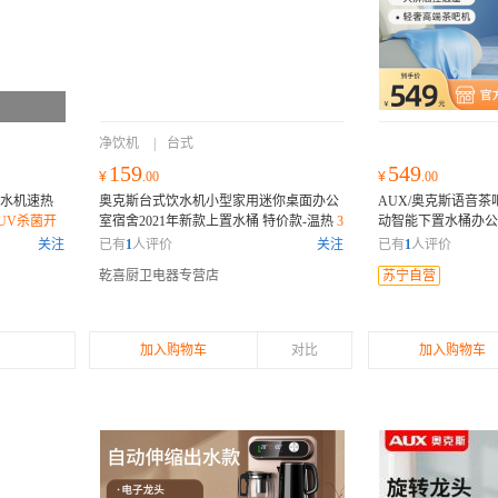
净饮机
|
台式
159
549
¥
.00
¥
.00
饮水机速热
奥克斯台式饮水机小型家用迷你桌面办公
AUX/奥克斯语音
UV杀菌开
室宿舍2021年新款上置水桶 特价款-温热
3
动智能下置水桶办
04不锈钢热胆 只换不修
程遥控 多档调节
关注
已有
1
人评价
关注
已有
1
人评价
乾喜厨卫电器专营店
苏宁自营
加入购物车
对比
加入购物车