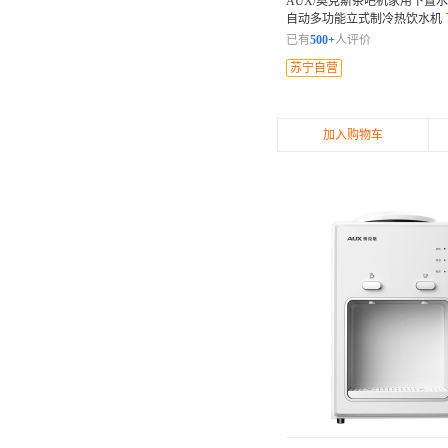
AUX/奥克斯茶吧机家用下置
自动多功能立式制冷热饮水机
桶 智能遥控 安全童锁
已有
500+
人评价
苏宁自营
加入购物车