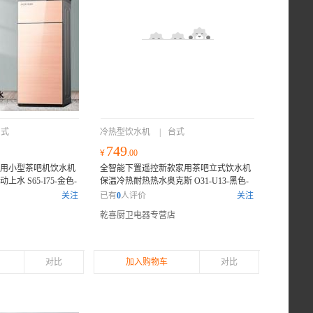
台式
冷热型饮水机
|
台式
749
¥
.00
用小型茶吧机饮水机
全智能下置遥控新款家用茶吧立式饮水机
水 S65-I75-金色-
保温冷热耐热热水奥克斯 O31-U13-黑色-
上架，优惠券既领既
双出水口显屏遥控 免安装折 温热
新品上
关注
已有
0
人评价
关注
无忧
架，优惠券既领既用，质量保证，售后无
乾喜厨卫电器专营店
忧
对比
加入购物车
对比