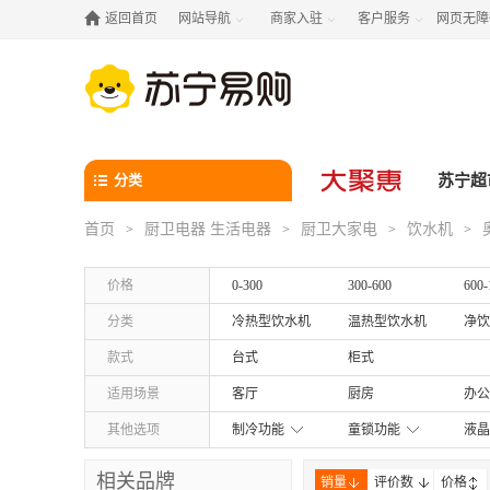

返回首页
网站导航
商家入驻
客户服务
网页无障



分类
苏宁超
首页
厨卫电器 生活电器
厨卫大家电
饮水机
>
>
>
>
价格
0-300
300-600
600-
分类
冷热型饮水机
温热型饮水机
净饮
款式
台式
柜式
适用场景
客厅
厨房
办公
其他选项
制冷功能
童锁功能
液晶
相关品牌
销量
评价数
价格