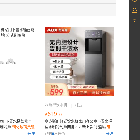
冷热型饮水机
|
柜式
619
¥
.00
机家用下置水桶智能全
奥克斯即热式饮水机家用办公室下置水桶
式制冷热
钢化玻璃美观
装水制冷制热两用2025新上款 冰温热
可
烧 缺水自动提醒
开发票
关注
已有
0
人评价
关注