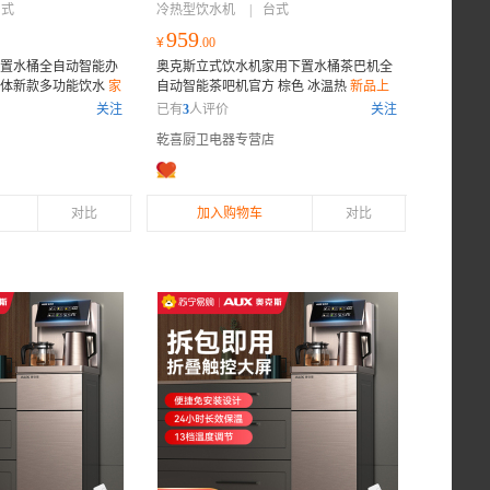
台式
冷热型饮水机
|
台式
959
¥
.00
置水桶全自动智能办
奥克斯立式饮水机家用下置水桶茶巴机全
一体新款多功能饮水
家
自动智能茶吧机官方 棕色 冰温热
新品上
 支持7天无理由退换
架，优惠券既领既用，质量保证，售后无
关注
已有
3
人评价
关注
忧
乾喜厨卫电器专营店
对比
加入购物车
对比