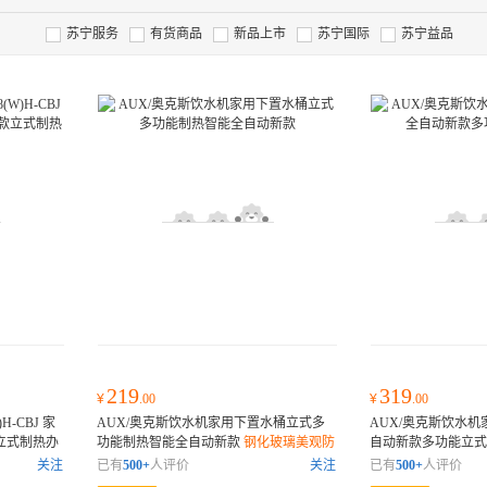
苏宁服务
有货商品
新品上市
苏宁国际
苏宁益品
219
319
¥
.00
¥
.00
H-CBJ 家
AUX/奥克斯饮水机家用下置水桶立式多
AUX/奥克斯饮水
立式制热办
功能制热智能全自动新款
钢化玻璃美观防
自动新款多功能立
时长效保温
尘 双重温控防干烧 缺水自动提醒
防尘 双重温控防干
关注
已有
500+
人评价
关注
已有
500+
人评价