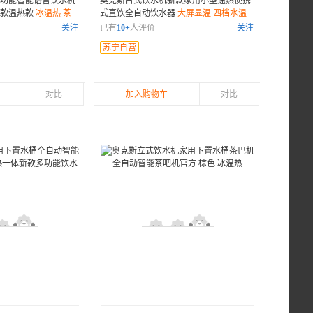
功能智能语音饮水机
奥克斯台式饮水机新款家用小型速热便携
新款温热款
冰温热 茶
式直饮全自动饮水器
大屏显温 四档水温
能
抑菌水箱
关注
已有
10+
人评价
关注
苏宁自营
对比
加入购物车
对比