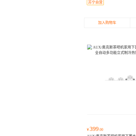
苏宁自营
加入购物车
399
¥
.00