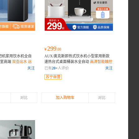
299
¥
.00
茶吧机家用饮水机全自
AUX/奥克斯即热式饮水机小型家用新款
公室高端
双壶出水 远
速热台式桌面桶装水全自动
高清智能触控
面板 适配多种小桶装水 插电即用免安装
关注
已有
20+
人评价
关注
苏宁自营
对比
加入购物车
对比