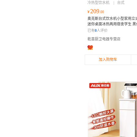
冷热型饮水机
|
台式
209
¥
.00
奥克斯台式饮水机小型家用立
迷你桌面冰热两用宿舍学生 黑
热两用 304不锈钢内丹
已有
0
人评价
乾喜厨卫电器专营店
加入购物车