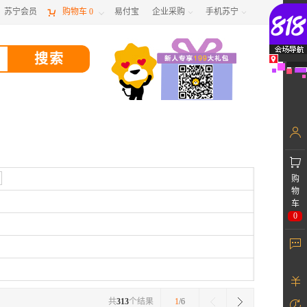
苏宁会员

购物车
0
易付宝
企业采购
手机苏宁



购
物
车
0
共
313
个结果
1
/6