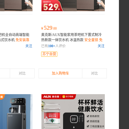
529
¥
.00
茶吧机全自动高端智能
奥克斯/AUX智能家用茶吧机下置式制冷
热式饮水机
免安装靠
热新款一体饮水机 冰温热款
安全童锁 免
安装靠背 防干烧
关注
已有
100+
人评价
关注
苏宁自营
对比
加入购物车
对比