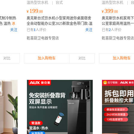
温热型饮水机
|
台式
温热型饮水机
|
199
399
¥
.00
¥
.00
式制冷制热
奥克斯台式饮水机小型家用迷你桌面宿舍
奥克斯饮水机家用下
色 温热
冰
全自动智能办公室2025新款金色带门款-温
公室家庭商用温热
热
正品保证 支持7天无理由退换货
用全自动智能饮水机
关注
已有
1
人评价
关注
已有
2
人评价
货
乾喜厨卫电器专营店
乾喜厨卫电器专营店
对比
加入购物车
对比
加入购物车