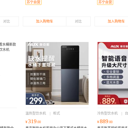
苏宁自营
苏宁自营
对比
加入购物车
对比
加入购物车
温热型饮水机
|
柜式
冷热型饮水机
|
319
889
¥
.00
¥
.00