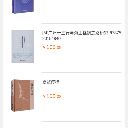
[M]广州十三行与海上丝绸之路研究-97875
20154840
105
￥
.08
夏鼐传稿
105
￥
.08