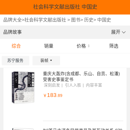
社会科学文献出版社 中国史
品牌大全
>
社会科学文献出版社
>
图书
>
历史
>
中国史
品牌故事
展开
综合
销量
价格
筛选
苏宁服务
装帧
重庆大轰炸(含成都、乐山、自贡、松潘)
重选
确认
受害史事鉴定书
深刻启发
引人入胜
内容丰富
183
￥
.89