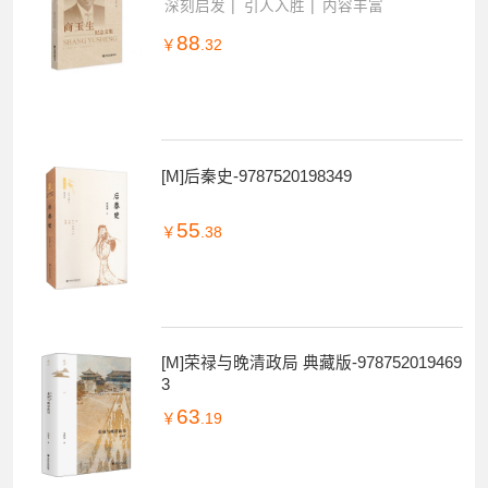
深刻启发
引人入胜
内容丰富
88
￥
.32
[M]后秦史-9787520198349
55
￥
.38
[M]荣禄与晚清政局 典藏版-978752019469
3
63
￥
.19