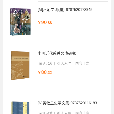
[M]六朝文明(精)-9787520178945
90
￥
.88
中国近代慈善义演研究
深刻启发
引人入胜
内容丰富
88
￥
.32
[N]黄敏兰史学文集-9787520116183
深刻启发
引人入胜
内容丰富