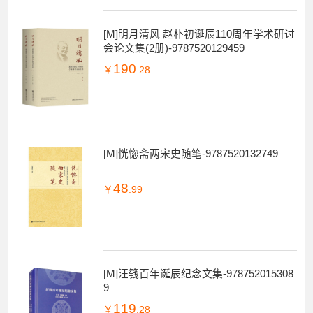
[M]明月清风 赵朴初诞辰110周年学术研讨
会论文集(2册)-9787520129459
190
￥
.28
[M]恍惚斋两宋史随笔-9787520132749
48
￥
.99
[M]汪篯百年诞辰纪念文集-978752015308
9
119
￥
.28