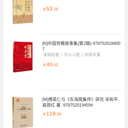
53
￥
.25
[N]中国劳模故事集(第2辑)-978752018400
7
深刻启发
引人入胜
内容丰富
40
￥
.02
[M]傅英仁与《东海窝集传》研究 宋和平,
高荷红 著 -9787520194594
119
￥
.28