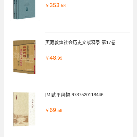
353
￥
.58
英藏敦煌社会历史文献释录 第17卷
48
￥
.99
[M]武平风物-9787520118446
69
￥
.58