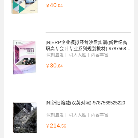
[N]易学易懂Word和Excel2010(日文版)-97
87568525183
深刻启发
引人入胜
内容丰富
40
￥
.04
[N]ERP企业模拟经营沙盘实训(新世纪高
职高专会计专业系列规划教材)-978756852
2656
深刻启发
引人入胜
内容丰富
30
￥
.64
[N]新旧熔融(汉英对照)-9787568525220