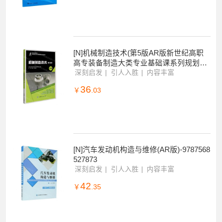
[N]应用型大学英语(口语教程4新思维本科
公共英语类课程规划教材)-978756852819
1
深刻启发
引人入胜
内容丰富
34
￥
.65
[N]机械制造技术(第5版AR版新世纪高职
高专装备制造大类专业基础课系列规划教
材)-9787568522687
深刻启发
引人入胜
内容丰富
36
￥
.03
[N]汽车发动机构造与维修(AR版)-9787568
527873
深刻启发
引人入胜
内容丰富