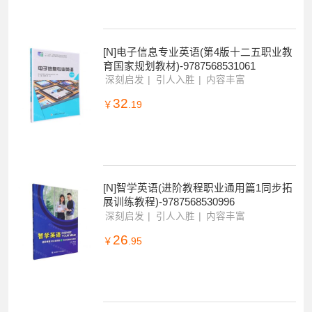
深刻启发
引人入胜
内容丰富
26
￥
.95
[N]电子信息专业英语(第4版十二五职业教
育国家规划教材)-9787568531061
深刻启发
引人入胜
内容丰富
32
￥
.19
[N]智学英语(进阶教程职业通用篇1同步拓
展训练教程)-9787568530996
深刻启发
引人入胜
内容丰富
26
￥
.95