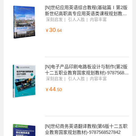
[N]世纪应用英语综合教程(基础篇Ⅰ第2版
新世纪高职高专应用英语类课程规划教材)
-9787568523639
深刻启发
引人入胜
内容丰富
30
￥
.64
[N]电子产品印刷电路板设计与制作(第2版
十二五职业教育国家规划教材)-978756852
2953
深刻启发
引人入胜
内容丰富
44
￥
.50