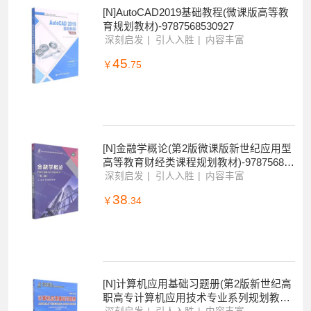
[N]AutoCAD2019基础教程(微课版高等教
育规划教材)-9787568530927
深刻启发
引人入胜
内容丰富
45
￥
.75
[N]金融学概论(第2版微课版新世纪应用型
高等教育财经类课程规划教材)-978756853
0910
深刻启发
引人入胜
内容丰富
38
￥
.34