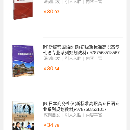
[N]马克思主义基本原理概论新案例新教
程/新时代思政课系列导学丛书-978756852
2120
深刻启发
引人入胜
内容丰富
30
￥
.03
[N]新编韩国语阅读(初级新标准高职高专
韩语专业系列规划教材)-9787568518567
深刻启发
引人入胜
内容丰富
30
￥
.64