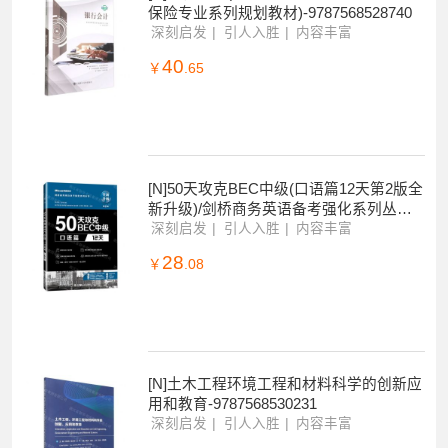
[N]银行会计(微课版新世纪高职高专金融
保险专业系列规划教材)-9787568528740
深刻启发
引人入胜
内容丰富
40
￥
.65
[N]50天攻克BEC中级(口语篇12天第2版全
新升级)/剑桥商务英语备考强化系列丛书-9
787568529235
深刻启发
引人入胜
内容丰富
28
￥
.08