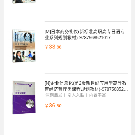
[N]日本商务礼仪(新标准高职高专日语专
业系列规划教材)-9787568521017
深刻启发
引人入胜
内容丰富
34
￥
.76
[M]日本商务礼仪(新标准高职高专日语专
业系列规划教材)-9787568521017
33
￥
.88
[N]企业信息化(第2版新世纪应用型高等教
育经济管理类课程规划教材)-9787568521
758
深刻启发
引人入胜
内容丰富
36
￥
.80