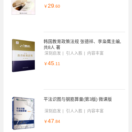
新编财务会计实训(第5版)
深刻启发
引人入胜
内容丰富
29
￥
.60
韩国教育政策法规 张德祥、李枭鹰主编,
共8人 著
深刻启发
引人入胜
内容丰富
45
￥
.11
平法识图与钢筋算量(第3版) 微课版