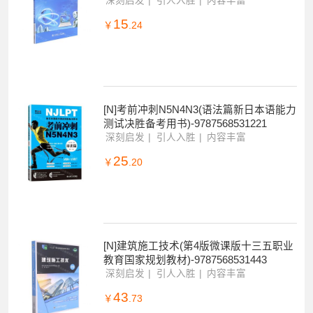
[N]计算机应用基础习题册(第2版新世纪高
职高专计算机应用技术专业系列规划教材)
-9787568530903
深刻启发
引人入胜
内容丰富
15
￥
.24
[N]考前冲刺N5N4N3(语法篇新日本语能力
测试决胜备考用书)-9787568531221
深刻启发
引人入胜
内容丰富
25
￥
.20
[N]建筑施工技术(第4版微课版十三五职业