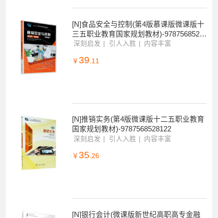
42
￥
.35
[N]食品安全与控制(第4版慕课版微课版十
三五职业教育国家规划教材)-9787568526
708
深刻启发
引人入胜
内容丰富
39
￥
.11
[N]推销实务(第4版微课版十二五职业教育
国家规划教材)-9787568528122
深刻启发
引人入胜
内容丰富
35
￥
.26