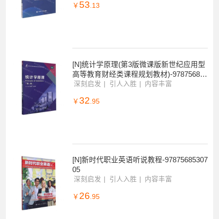
[N]土木工程环境工程和材料科学的创新应
用和教育-9787568530231
深刻启发
引人入胜
内容丰富
53
￥
.13
[N]统计学原理(第3版微课版新世纪应用型
高等教育财经类课程规划教材)-978756853
0262
深刻启发
引人入胜
内容丰富
32
￥
.95
[N]新时代职业英语听说教程-97875685307
05