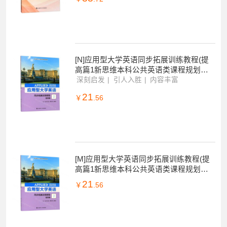
[N]食品营养与卫生(第4版微课版新世纪高
职高专酒店管理专业系列规划教材)-97875
68518697
深刻启发
引人入胜
内容丰富
33
￥
.72
[N]应用型大学英语同步拓展训练教程(提
高篇1新思维本科公共英语类课程规划教
材)-9787568520942
深刻启发
引人入胜
内容丰富
21
￥
.56
[M]应用型大学英语同步拓展训练教程(提
高篇1新思维本科公共英语类课程规划教
材)-9787568520942