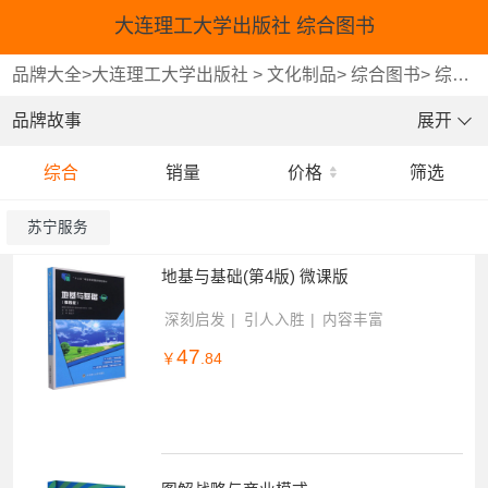
大连理工大学出版社 综合图书
品牌大全
>
大连理工大学出版社
>
文化制品
>
综合图书
>
综合图书
品牌故事
展开
综合
销量
价格
筛选
苏宁服务
系统繁忙,请稍后再试!
地基与基础(第4版) 微课版
深刻启发
引人入胜
内容丰富
47
￥
.84