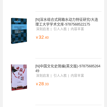
深刻启发
引人入胜
内容丰富
214
￥
.56
[N]深水组合式网箱水动力特征研究/大连
理工大学学术文库-9787568522175
深刻启发
引人入胜
内容丰富
32
￥
.40
[N]中国文化史简编(英文版)-97875685264
49
深刻启发
引人入胜
内容丰富
28
￥
.33