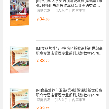
[N]应用型大学英语视听说教程(基础篇1第
4版教师用书新思维本科公共英语类课程
规划教材)-9787568520195
深刻启发
引人入胜
内容丰富
34
￥
.65
[M]食品营养与卫生(第4版微课版新世纪高
职高专酒店管理专业系列规划教材)-97875
68518697
33
￥
.72