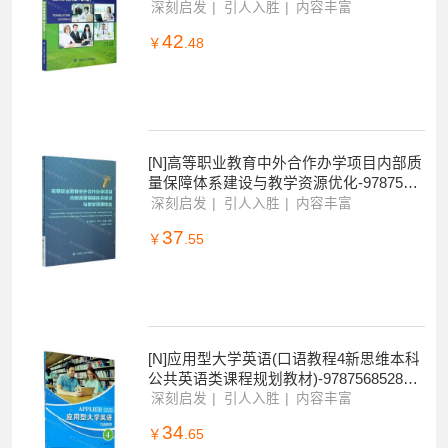
[N]世纪商务英语翻译教程(第6版十二五职
业教育国家规划教材)-9787568527842
深刻启发
引人入胜
内容丰富
42
￥
.48
[N]高等职业教育中外合作办学项目内部质
量保障体系建设与教学资源优化-9787568
523493
深刻启发
引人入胜
内容丰富
37
￥
.55