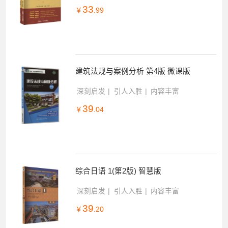
新版标准日本语一课一练(初级下)+标准日
本语手写体临摹字帖 巧记单词(初级下)(全
2册)
深刻启发
引人入胜
内容丰富
33
￥
.99
建筑法规与案例分析 第4版 微课版
深刻启发
引人入胜
内容丰富
39
￥
.04
综合日语 1(第2版) 智慧版