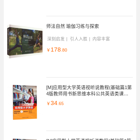
深刻启发
引人入胜
内容丰富
47
￥
.84
师法自然 瑜伽习练与探索
深刻启发
引人入胜
内容丰富
178
￥
.80
[M]应用型大学英语视听说教程(基础篇1第
4版教师用书新思维本科公共英语类课程
规划教材)-9787568520195
34
￥
.65