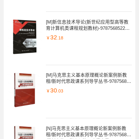
4
深刻启发
引人入胜
内容丰富
32
￥
.18
[M]新信息技术导论(新世纪应用型高等教
育计算机类课程规划教材)-978756852201
4
32
￥
.18
[M]马克思主义基本原理概论新案例新教
程/新时代思政课系列导学丛书-978756852
2120
30
￥
.03