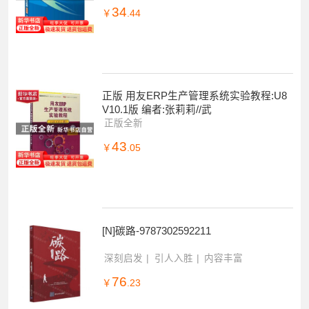
34
￥
.44
正版 用友ERP生产管理系统实验教程:U8
V10.1版 编者:张莉莉//武
正版全新
43
￥
.05
[N]碳路-9787302592211
深刻启发
引人入胜
内容丰富
76
￥
.23