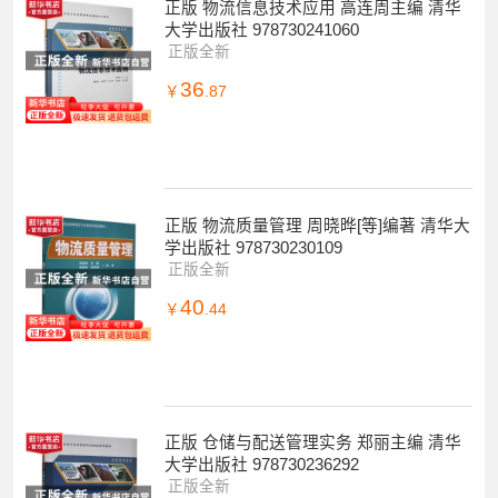
正版 物流信息技术应用 高连周主编 清华
大学出版社 978730241060
正版全新
36
￥
.87
正版 物流质量管理 周晓晔[等]编著 清华大
学出版社 978730230109
正版全新
40
￥
.44
正版 仓储与配送管理实务 郑丽主编 清华
大学出版社 978730236292
正版全新