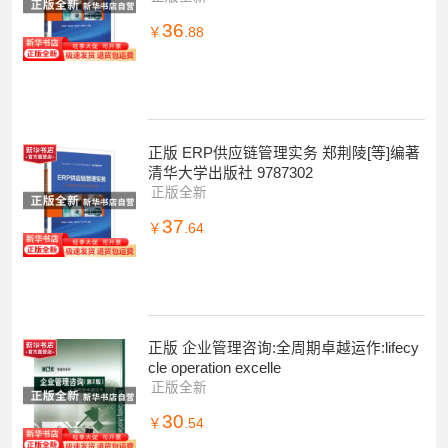
36
￥
.88
正版 ERP供应链管理实务 郑荆陵[等]编著
清华大学出版社 9787302
正版全新
37
￥
.64
正版 企业管理咨询:全周期卓越运作:lifecy
cle operation excelle
正版全新
30
￥
.54