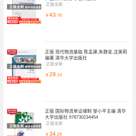
正版全新
43
￥
.78
正版 现代物流基础 陈孟建,朱静宜,沈美莉
编著 清华大学出版社
正版全新
28
￥
.14
正版 国际物流单证缮制 邹小平主编 清华
大学出版社 978730234454
正版全新
34
￥
.29