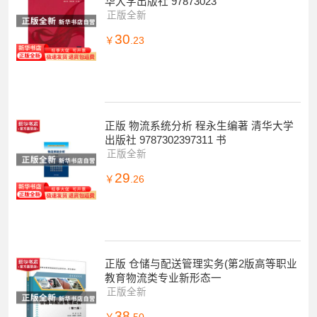
华大学出版社 97873023
正版全新
30
￥
.23
正版 物流系统分析 程永生编著 清华大学
出版社 9787302397311 书
正版全新
29
￥
.26
正版 仓储与配送管理实务(第2版高等职业
教育物流类专业新形态一
正版全新
38