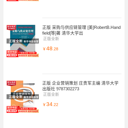
正版 采购与供应链管理 [美]RobertB.Hand
field[等]著 清华大学出
正版全新
48
￥
.28
正版 企业营销策划 庄贵军主编 清华大学
出版社 9787302273
正版全新
34
￥
.22