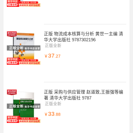
正版 物流成本核算与分析 黄世一主编 清
华大学出版社 9787302196
正版全新
37
￥
.27
正版 采购与供应管理 赵道致,王振强等编
著 清华大学出版社 9787
正版全新
33
￥
.88