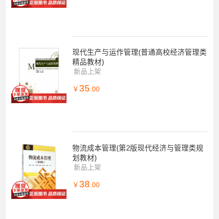
现代生产与运作管理(普通高校经济管理类
精品教材)
新品上架
35
￥
.00
物流成本管理(第2版现代经济与管理类规
划教材)
新品上架
38
￥
.00