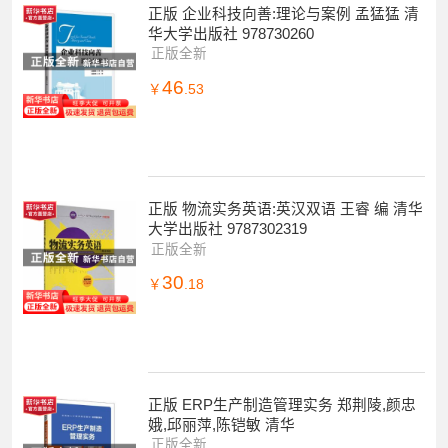
正版 企业科技向善:理论与案例 孟猛猛 清
华大学出版社 978730260
正版全新
46
￥
.53
正版 物流实务英语:英汉双语 王睿 编 清华
大学出版社 9787302319
正版全新
30
￥
.18
正版 ERP生产制造管理实务 郑荆陵,颜忠
娥,邱丽萍,陈铠敏 清华
正版全新