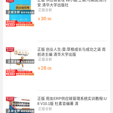
正版 供应链管理 韩小霞,王钢,马建国,周付
安 清华大学出版社
正版全新
30
￥
.96
正版 创业人生:壹:草根成长与成功之道 周
前进主编 清华大学出版
正版全新
28
￥
.08
正版 用友ERP供应链管理系统实训教程:U
8 V10.1版 杜素音编著 清
正版全新