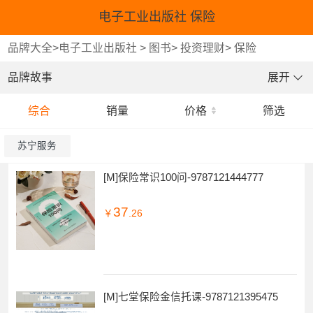
电子工业出版社 保险
品牌大全
>
电子工业出版社
>
图书
>
投资理财
>
保险
品牌故事
展开
综合
销量
价格
筛选
苏宁服务
[M]保险常识100问-9787121444777
37
￥
.26
[M]七堂保险金信托课-9787121395475