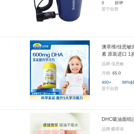
0
好评
苏宁自营
澳萃维/佳思敏(N
素 原装进口 1
品牌:
佳思敏
月销:
65.0
400+
98%
苏宁自营
DHC吸油面纸(
品牌:
蝶翠诗