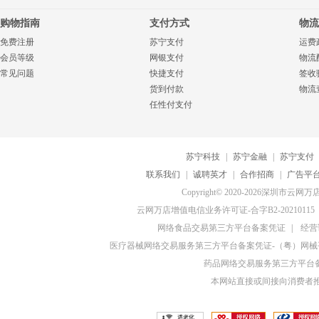
购物指南
支付方式
物流
免费注册
苏宁支付
运费
会员等级
网银支付
物流
常见问题
快捷支付
签收
货到付款
物流
任性付支付
苏宁科技
|
苏宁金融
|
苏宁支付
联系我们
|
诚聘英才
|
合作招商
|
广告平
Copyright© 2020-2026深圳
云网万店增值电信业务许可证-合字B2-20210115
网络食品交易第三方平台备案凭证
|
经营
医疗器械网络交易服务第三方平台备案凭证-（粤）网械平台
药品网络交易服务第三方平台备案
本网站直接或间接向消费者