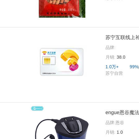
苏宁互联线上补
品牌:
月销:
38.0
1.0万+
99%
苏宁自营
engue恩谷魔法
品牌:
恩谷
月销:
1.0