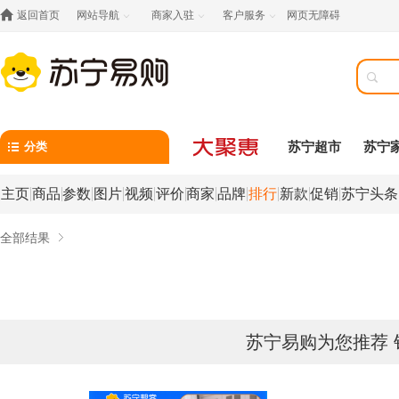

返回首页
网站导航
商家入驻
客户服务
网页无障碍




分类
苏宁超市
苏宁
主页
商品
参数
图片
视频
评价
商家
品牌
排行
新款
促销
苏宁头条
全部结果
苏宁易购为您推荐