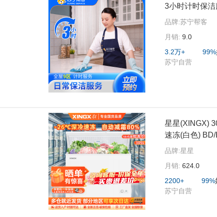
3小时计时保洁
品牌:
苏宁帮客
月销:
9.0
3.2万+
99%
苏宁自营
星星(XINGX
速冻(白色) BD/
品牌:
星星
月销:
624.0
2200+
99%
苏宁自营