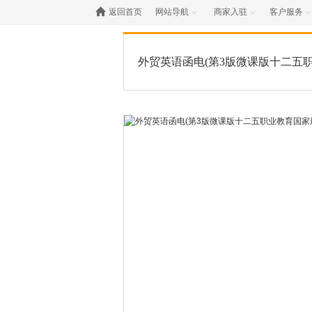

返回首页
网站导航
商家入驻
客户服务



外贸英语函电(第3版微课版十二五
教材)