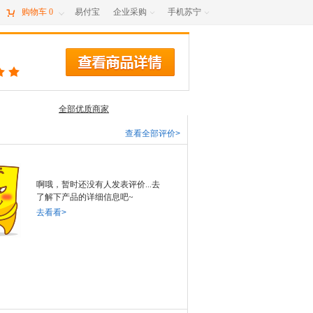

购物车
0
易付宝
企业采购
手机苏宁



全部优质商家
查看全部评价>
啊哦，暂时还没有人发表评价...去
了解下产品的详细信息吧~
去看看>