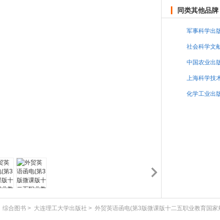
同类其他品牌
军事科学出
社会科学文
版社
中国农业出
上海科学技
版社
化学工业出
>
综合图书
>
大连理工大学出版社
>
外贸英语函电(第3版微课版十二五职业教育国家