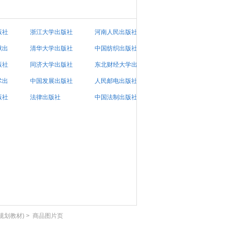
版社
浙江大学出版社
河南人民出版社
献出
有限责
清华大学出版社
中国纺织出版社
版社
同济大学出版社
东北财经大学出
术出
中国发展出版社
版社
人民邮电出版社
版社
法律出版社
中国法制出版社
规划教材)
>
商品图片页