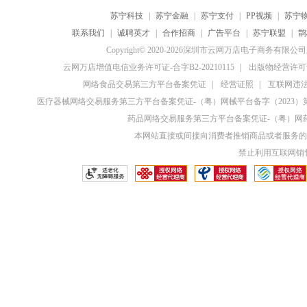
苏宁科技
|
苏宁金融
|
苏宁支付
|
PP视频
|
苏宁
联系我们
|
诚聘英才
|
合作招商
|
广告平台
|
苏宁联盟
|
鹊
Copyright© 2020-2026深圳市云网万店电子商务有限
云网万店增值电信业务许可证-合字B2-20210115
|
出版物经营许可证
网络食品交易第三方平台备案凭证
|
经营证照
|
互联网违法和
医疗器械网络交易服务第三方平台备案凭证-（粤）网械平台备字（2023）第0
药品网络交易服务第三方平台备案凭证-（粤）网药平
本网站直接或间接向消费者推销商品或者服务的
禁止利用互联网销售