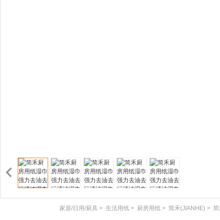
家居/日用/厨具
>
生活用纸
>
厨房用纸
>
简禾(JIANHE)
>
简