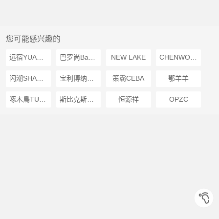
您可能感兴趣的
远宿YUANSU
巴罗尚BaLuoShang
NEW LAKE
CHENWOLVES
闪潮SHANCHAO
宝利博纳PLBONER
策霸CEBA
鄂羊羊
啄木鳥TUCANO
斯比克斯CSPIXII
恒源祥
OPZC