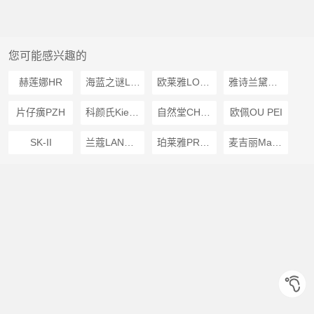
您可能感兴趣的
赫莲娜HR
海蓝之谜LA MER
欧莱雅LOREAL
雅诗兰黛Estee Lauder
片仔癀PZH
科颜氏Kiehls
自然堂CHANDO
欧佩OU PEI
SK-II
兰蔻LANCOME
珀莱雅PROYA
麦吉丽Mageline