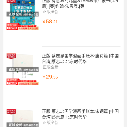
正版 有意思的儿童STEM思维启蒙书(全4
册) [英]约翰·法恩登,[英
正版全新
58
￥
.21
正版 蔡志忠国学漫画手账本:唐诗篇 [中国
台湾]蔡志忠 北京时代华
正版全新
29
￥
.35
正版 蔡志忠国学漫画手账本:宋词篇 [中国
台湾]蔡志忠 北京时代华
正版全新