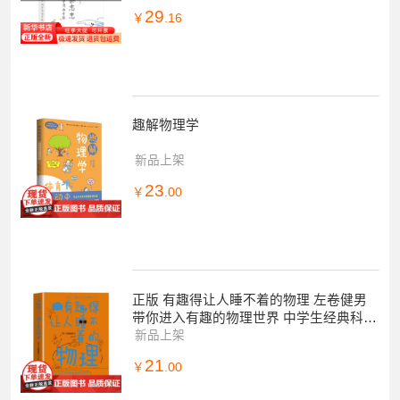
29
￥
.16
趣解物理学
新品上架
23
￥
.00
正版 有趣得让人睡不着的物理 左卷健男
带你进入有趣的物理世界 中学生经典科普
读物课外阅读书籍趣味物理学中学生物理
新品上架
教辅
21
￥
.00