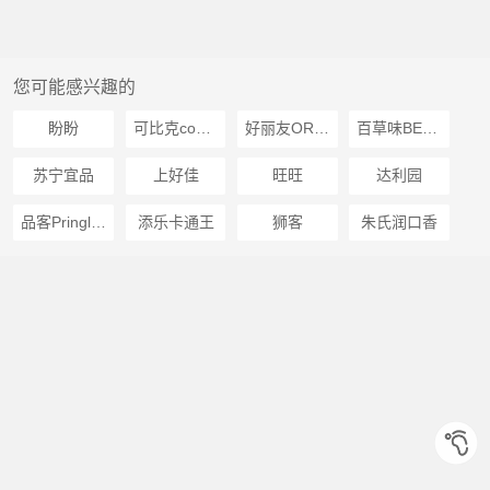
您可能感兴趣的
盼盼
可比克copico
好丽友ORION
百草味BECHEERY
苏宁宜品
上好佳
旺旺
达利园
品客Pringles
添乐卡通王
狮客
朱氏润口香