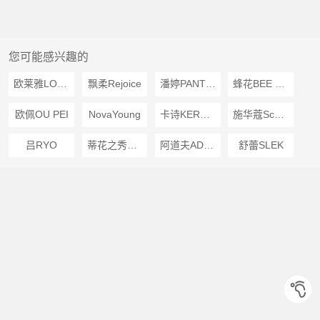
您可能感兴趣的
欧莱雅LOREAL
飘柔Rejoice
潘婷PANTENE
蜂花BEE FLOWER
欧佩OU PEI
NovaYoung
卡诗KERASTASE
施华蔻Schwarzkopf
吕RYO
蒂花之秀DIFASO
阿道夫ADOLPH
舒蕾SLEK