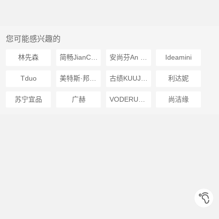
您可能感兴趣的
林先森
简畅JianChang
安尚芬An shang Fen
Ideamini
Tduo
美特斯·邦威Metersbonwe
古绩KUUJOO
利达妮
苏宁宜品
广赫
VODERUGG
尚洁缘