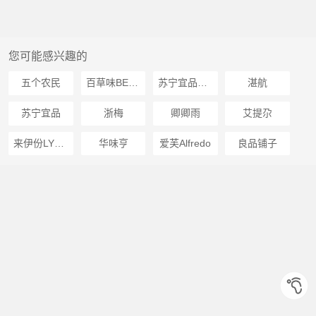
您可能感兴趣的
五个农民
百草味BECHEERY
苏宁宜品推荐
湛航
苏宁宜品
浙梅
卿卿雨
艾提尕
来伊份LYFEN
华味亨
爱芙Alfredo
良品铺子