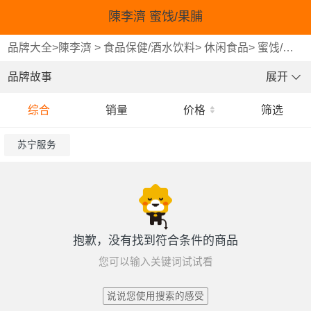
陳李濟 蜜饯/果脯
品牌大全
>
陳李濟
>
食品保健/酒水饮料
>
休闲食品
>
蜜饯/果脯
品牌故事
展开
综合
销量
价格
筛选
苏宁服务
抱歉，没有找到符合条件的商品
您可以输入关键词试试看
说说您使用搜索的感受