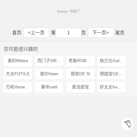
Duang～到底了
首页
<上一页
第
页
下一页>
尾页
1
1
您可能感兴趣的
美的Midea
西门子SIEMENS
老板ROBAM
格兰仕Galanz
方太FOTILE
海尔Haier
德思DE SI
德国宝GERMANPOOL
万和Vanward
華帝vatti
普洁厨宝
好太太haotaitai