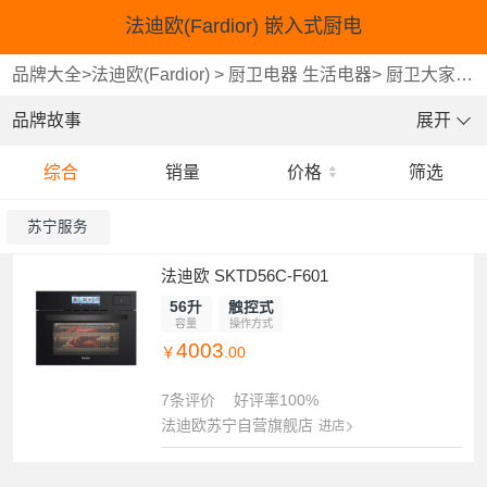
法迪欧(Fardior) 嵌入式厨电
品牌大全
>
法迪欧(Fardior)
>
厨卫电器 生活电器
>
厨卫大家电
品牌故事
展开
综合
销量
价格
筛选
苏宁服务
法迪欧 SKTD56C-F601
56升
触控式
容量
操作方式
4003
￥
.00
7条评价
好评率100%
法迪欧苏宁自营旗舰店
进店