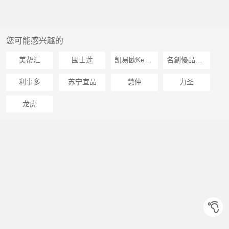
您可能感兴趣的
美帮汇
围士莲
凯易欧Keyeon
名創優品miniso
利事多
苏宁宜品
慧仲
力圣
龙虎