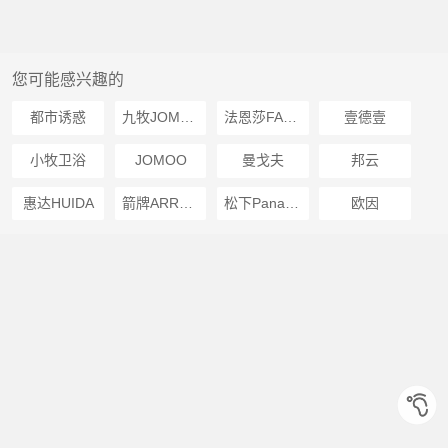
您可能感兴趣的
都市诱惑
九牧JOMOO
法恩莎FAENZA
壹德壹
小牧卫浴
JOMOO
曼戈夫
邦云
惠达HUIDA
箭牌ARROW
松下Panasonic
欧因