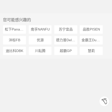
您可能感兴趣的
松下Panasonic
南孚NANFU
苏宁宜品
品胜PISEN
沣标FB
优源
德力普Delipow
金霸王Duracell
迪比科DBK
川耘腾
超霸GP
慧莉