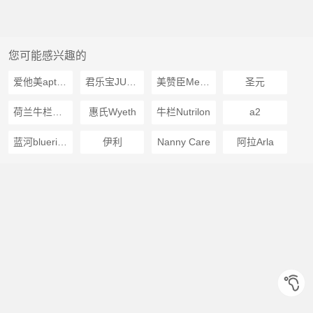
您可能感兴趣的
爱他美aptamil
君乐宝JUNLEBAO
美赞臣Mead Johnson
圣元
荷兰牛栏Nutrilion
惠氏Wyeth
牛栏Nutrilon
a2
蓝河blueriver
伊利
Nanny Care
阿拉Arla