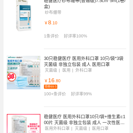
稳健医疗纱布绷带(普通级)7.5cm*5m(1卷/
盒)
纱布绷带
8
￥
.10
1条评价
好评率100%
30只稳健医疗 医用外科口罩 10只/袋*3袋
灭菌级 非独立包装 成人 医用口罩
灭菌级
医用
外科口罩
16
￥
.80
领券99-5
100+条评价
好评率99%
稳健医疗 医用外科口罩10只/袋+维生素c1
00片 灭菌级 非独立包装 成人 一次性医用
口罩
医用外科口罩
灭菌级
医用口罩