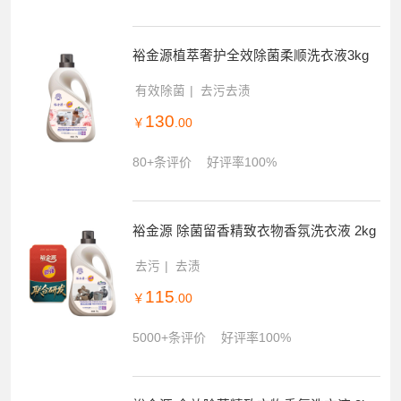
裕金源植萃奢护全效除菌柔顺洗衣液3kg
有效除菌
去污去渍
130
￥
.00
80+条评价
好评率100%
裕金源 除菌留香精致衣物香氛洗衣液 2kg
去污
去渍
115
￥
.00
5000+条评价
好评率100%