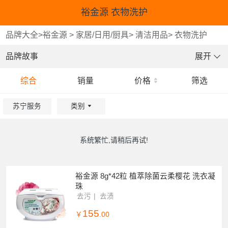
裕金源 衣物洗护
品牌大全
>
裕金源
>
家居/日用/厨具
>
清洁用品
>
衣物洗护
品牌故事
展开
综合
销量
价格
筛选
苏宁服务
类别
重选
重选
确认
确认
系统繁忙,请稍后再试!
裕金源 8g*42粒 植萃除菌云柔樱花 洗衣凝
珠
去污
去渍
155
￥
.00