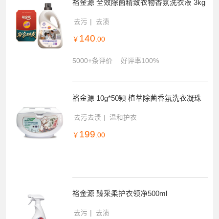
裕金源 全效除菌精致衣物香氛洗衣液 3kg
去污
去渍
140
￥
.00
5000+条评价
好评率100%
裕金源 10g*50颗 植萃除菌香氛洗衣凝珠
去污去渍
温和护衣
199
￥
.00
裕金源 臻采柔护衣领净500ml
去污
去渍