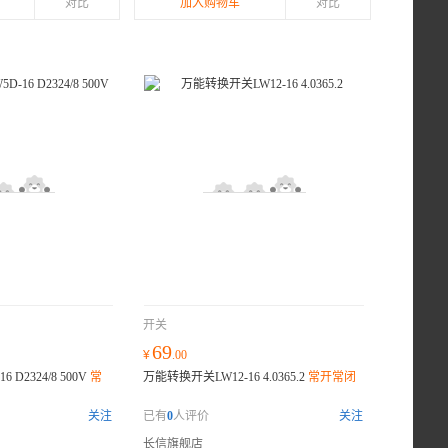
对比
加入购物车
对比
开关
69
¥
.00
D2324/8 500V
常
万能转换开关LW12-16 4.0365.2
常开常闭
关注
已有
0
人评价
关注
长信旗舰店