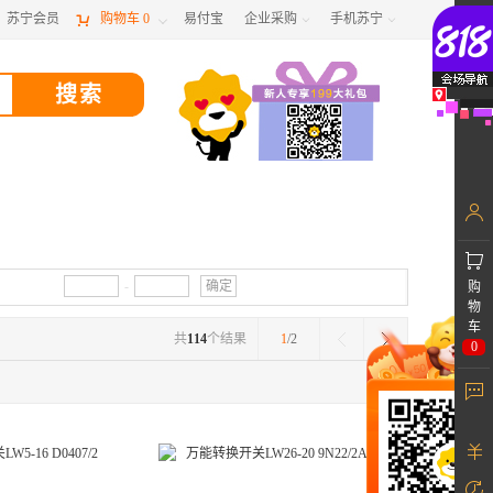
苏宁会员

购物车
0
易付宝
企业采购
手机苏宁



-
确定
购
物
车
共
114
个结果
1
/2
0