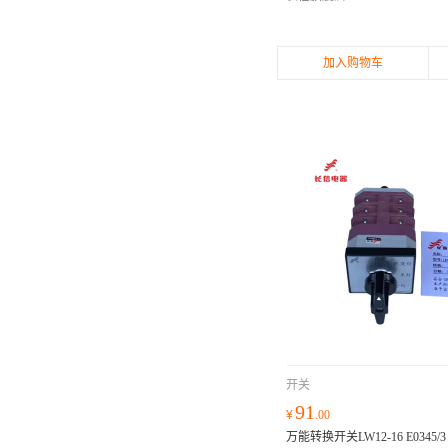
加入购物车
开关
91
¥
.00
万能转换开关LW12-16 E0345/