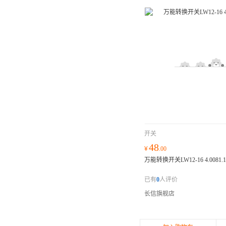
开关
48
¥
.00
万能转换开关LW12-16 4.0081.
已有
0
人评价
长信旗舰店