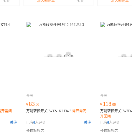
对比
加入购物车
对比
加入购物车
开关
开关
83
118
¥
.00
¥
.00
常开常闭
万能转换开关LW12-16 LJ34.3
常开常闭
万能转换开关LW5D-16 
开常闭
关注
已有
0
人评价
关注
已有
0
人评价
长信旗舰店
长信旗舰店