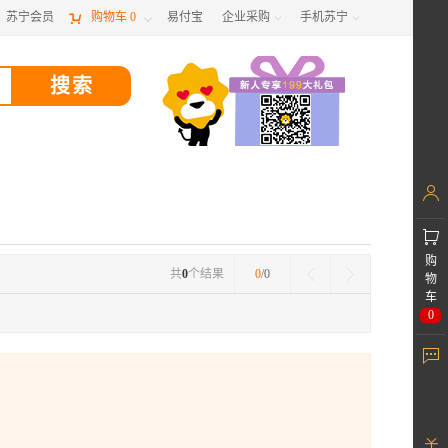
苏宁会员

购物车
0
易付宝
企业采购
手机苏宁



购
共
0
个结果
0
/0
物
车
0