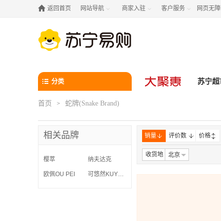

返回首页
网站导航
商家入驻
客户服务
网页无障



分类
苏宁超
首页
蛇牌(Snake Brand)
>
相关品牌
销量
评价数
价格
收货地
北京
樱萃
纳夫达克
欧佩OU PEI
可悠然KUYURA