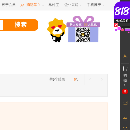
苏宁会员

购物车
0
易付宝
企业采购
手机苏宁



购
共
0
个结果
0
/0
物
车
0