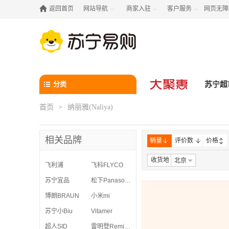

返回首页
网站导航
商家入驻
客户服务
网页无障



分类
苏宁超
首页
纳丽雅(Naliya)
>
相关品牌
销量
评价数
价格
收货地
北京
飞利浦
飞科FLYCO
苏宁宜品
松下Panasonic
博朗BRAUN
小米mi
苏宁小Biu
Vitamer
超人SID
雷明登Remington