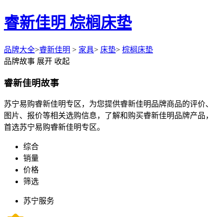
睿新佳明 棕榈床垫
品牌大全
>
睿新佳明
>
家具
>
床垫
>
棕榈床垫
品牌故事
展开
收起
睿新佳明故事
苏宁易购睿新佳明专区，为您提供睿新佳明品牌商品的评价、
图片、报价等相关选购信息，了解和购买睿新佳明品牌产品，
首选苏宁易购睿新佳明专区。
综合
销量
价格
筛选
苏宁服务