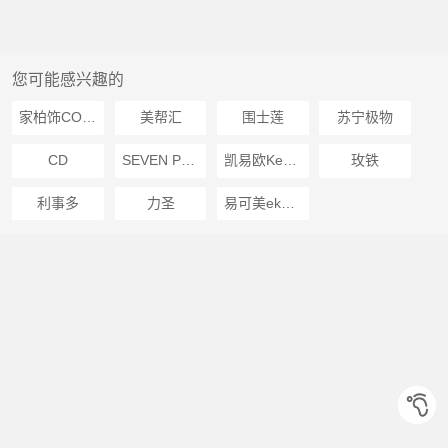
您可能感兴趣的
家柏饰CORATED
美帮汇
围士莲
苏宁极物
CD
SEVEN PLUS
凯易欧Keyeon
玫铁
利事多
力圣
易可美ekomio