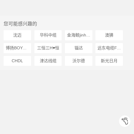
您可能感兴趣的
沈迈
华科中缆
金海鲸jinhaijing
澳狒
博扬BOYANG
三恒三H♥️恒
锱达
远东电缆FAR EAST CABLE
CHDL
津达线缆
沃尔德
新光日月