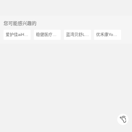
您可能感兴趣的
爱护佳aiHUjia
稳健医疗winner
蓝湾贝舒LAN WAN BEI SHU
优禾康Youhekang