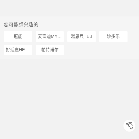
您可能感兴趣的
冠能
麦富迪MYFOODIE
湯恩貝TEB
妙多乐
好适嘉HEALTAGUARD
帕特诺尔