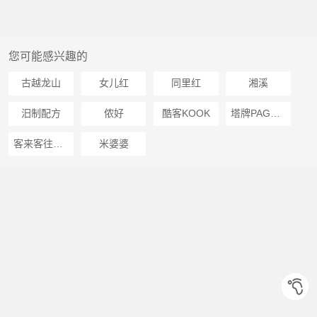
您可能感兴趣的
古越龙山
女儿红
同里红
湘溪
汨制配方
侬好
酷客KOOK
塔牌PAGODA BRAND
客来客往KELAIKEWANG
米婆婆