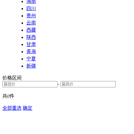
海南
四川
贵州
云南
西藏
陕西
甘肃
青海
宁夏
新疆
价格区间
-
共
0
件
全部重选
确定