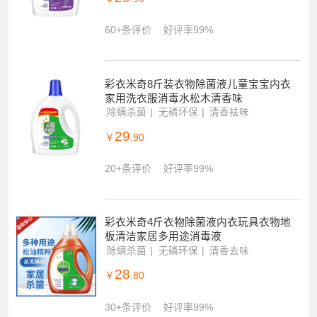
60+条评价
好评率99%
彩衣米奇8斤装衣物除菌液儿童宝宝内衣
家用洗衣服消毒水松木清香味
除螨杀菌
无磷环保
清香袪味
29
￥
.90
20+条评价
好评率99%
彩衣米奇4斤衣物除菌液内衣玩具衣物地
板清洁家居多用途消毒液
除螨杀菌
无磷环保
清香去味
28
￥
.80
30+条评价
好评率99%