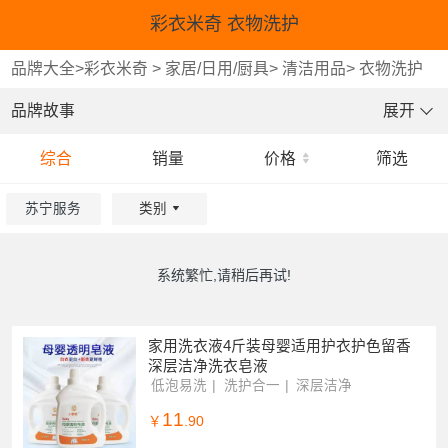
彩衣米奇 衣物洗护
品牌大全
>
彩衣米奇
>
家居/日用/厨具
>
清洁用品
>
衣物洗护
品牌故事
展开
综合
销量
价格
筛选
苏宁服务
类别
重选
重选
重选
确认
确认
确认
系统繁忙,请稍后再试!
家用洗衣液4斤装母婴适用护衣护色留香
深层洁净洗衣皂液
低泡易洗
洗护合一
深层洁净
11
￥
.90