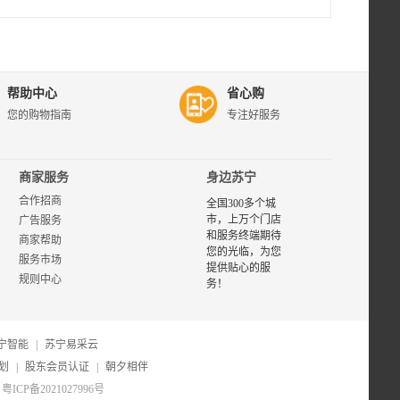
帮助中心
省心购
您的购物指南
专注好服务
商家服务
身边苏宁
合作招商
全国300多个城
市，上万个门店
广告服务
和服务终端期待
商家帮助
您的光临，为您
服务市场
提供贴心的服
规则中心
务！
宁智能
|
苏宁易采云
划
|
股东会员认证
|
朝夕相伴
粤ICP备2021027996号