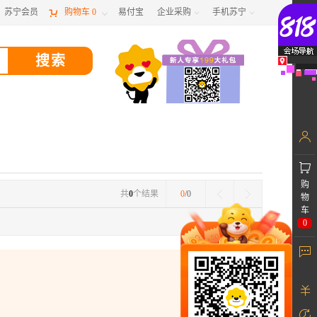
苏宁会员

购物车
0
易付宝
企业采购
手机苏宁



购
共
0
个结果
0
/0
物
车
0