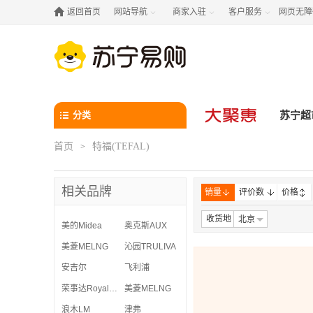

返回首页
网站导航
商家入驻
客户服务
网页无障



分类
苏宁超
首页
特福(TEFAL)
>
相关品牌
销量
评价数
价格
收货地
北京
美的Midea
奥克斯AUX
美菱MELNG
沁园TRULIVA
安吉尔
飞利浦
荣事达Royalstar
美菱MELNG
浪木LM
津弗