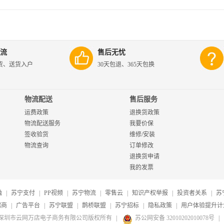
流
售后无忧
货、送货入户
30天包退、365天包换
物流配送
售后服务
运费政策
退换货政策
物流配送服务
我要价保
签收验货
维修/安装
物流查询
订单修改
退换货申请
我的发票
融
|
苏宁支付
|
PP视频
|
苏宁物流
|
零售云
|
知识产权举报
|
投资者关系
|
苏
招商
|
广告平台
|
苏宁联盟
|
鹊桥联盟
|
苏宁招标
|
隐私政策
|
用户体验提升计
20-2026深圳市云网万店电子商务有限公司版权所有
|
苏公网安备 32010202010078号
|