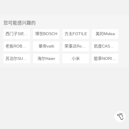
您可能感兴趣的
西门子SIEMENS
博世BOSCH
方太FOTILE
美的Midea
老板ROBAM
華帝vatti
荣事达Royalstar
凯度CASDON
苏泊尔SUPOR
海尔Haier
小米
能率NORITZ