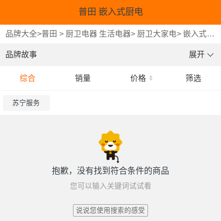
普田 嵌入式厨电
品牌大全
>
普田
>
厨卫电器 生活电器
>
厨卫大家电
>
嵌入式厨电
品牌故事
展开
综合
销量
价格
筛选
苏宁服务
抱歉，没有找到符合条件的商品
您可以输入关键词试试看
说说您使用搜索的感受