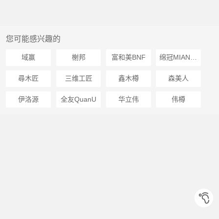
您可能感兴趣的
域赢
榭邦
富和美BNF
绵冠MIANGUAN
尋木匠
三维工匠
鑫木樽
森美人
伊洛源
全友QuanU
华立伟
伟樽