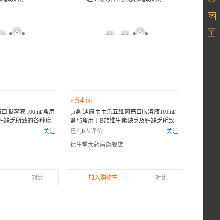
54
¥
.00
服溶液 100ml/盒用
[5盒]迪康宝宝乐五维葡钙口服溶液100ml/
钙缺乏所致的各种疾
盒*5盒用于B族维生素缺乏及钙缺乏所致
B族维生素缺乏及钙缺
的各种疾患的辅助治疗
维生素缺乏及钙缺
关注
已有
0
人评价
关注
辅助治疗
乏所致的各种疾患的辅助治疗
德生堂大药房旗舰店
对比
加入购物车
对比