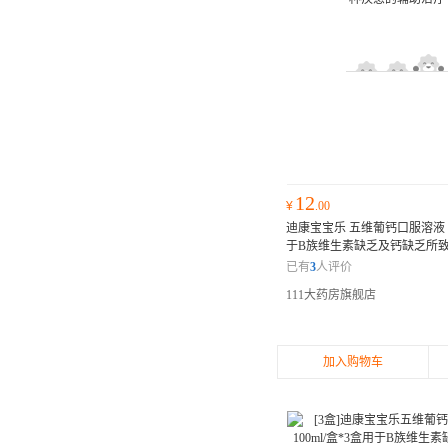
12
¥
.00
迪康宝宝乐 五维葡钙口服溶液 10
于B族维生素缺乏及钙缺乏所
患的辅助治疗
用于B族维生素
已有
3
人评价
乏所致的各种疾患的辅助治疗
111大药房旗舰店
加入购物车