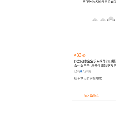
33
¥
.00
[3盒]迪康宝宝乐五维葡钙口服溶液
盒*3盒用于B族维生素缺乏及
的各种疾患的辅助治疗
用于B
已有
0
人评价
乏及钙缺乏所致的各种疾患的
德生堂大药房旗舰店
加入购物车