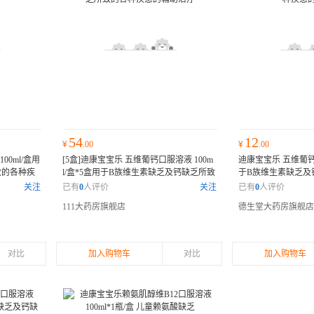
54
12
¥
.00
¥
.00
0ml/盒用
[5盒]迪康宝宝乐 五维葡钙口服溶液 100m
迪康宝宝乐 五维葡钙口
致的各种疾
l/盒*5盒用于B族维生素缺乏及钙缺乏所致
于B族维生素缺乏及
缺乏及钙缺
的各种疾患的辅助治疗
用于B族维生素缺
患的辅助治疗
用于
关注
已有
0
人评价
关注
已有
0
人评价
乏及钙缺乏所致的各种疾患的辅助治疗
乏所致的各种疾患的
111大药房旗舰店
德生堂大药房旗舰店
对比
加入购物车
对比
加入购物车