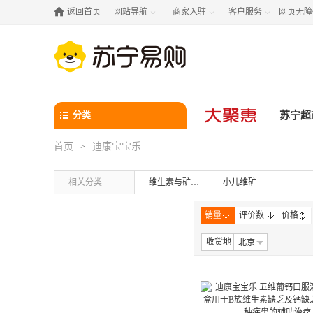

返回首页
网站导航
商家入驻
客户服务
网页无障



分类
苏宁超
首页
迪康宝宝乐
>
相关分类
维生素与矿物质
小儿维矿
销量
评价数
价格
收货地
北京