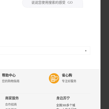
说说您使用搜索的感受
GO
苏宁易购迪
康宝宝乐专
区，为您提
供迪康宝宝
帮助中心
省心购
乐品牌商品
您的购物指南
专注好服务
的评价、图
片、报价等
相关选购信
息，了解和
商家服务
身边苏宁
购买迪康宝
合作招商
宝乐品牌产
全国300多个城