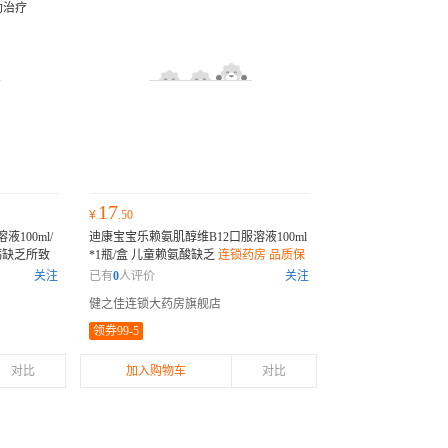
17
¥
.50
100ml/
迪康宝宝乐赖氨肌醇维B12口服溶液100ml
钙缺乏所致
*1瓶/盒 儿童赖氨酸缺乏
连锁药房 品质保
族维生素缺
障
关注
已有
0
人评价
关注
辅助治疗
健之佳连锁大药房旗舰店
领券99-5
对比
加入购物车
对比