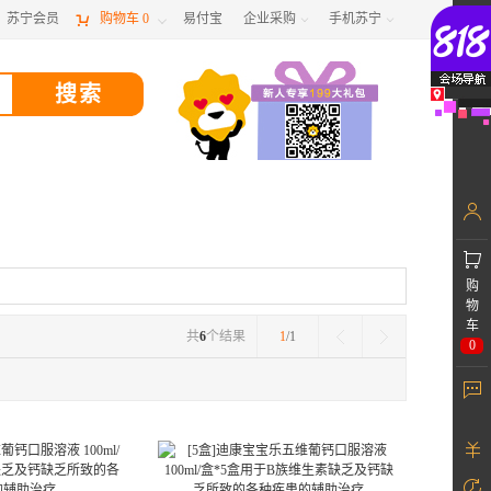
苏宁会员

购物车
0
易付宝
企业采购
手机苏宁



购
物
车
共
6
个结果
1
/1
0