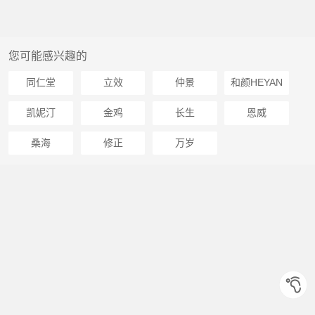
您可能感兴趣的
同仁堂
立效
仲景
和颜HEYAN
凯妮汀
金鸡
长生
恩威
桑海
修正
万岁