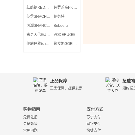
红蜻蜓REDDRAGONFLY
保罗盖帝Plo-cart
莎丞SHACHEN
伊努特
闪潮SHANCHAO
Bebeeru
古奇天伦GUCIHEAVEN
VODERUGG
伊施玛雅ishmaiah
歌爱妮GOEINE
正品保障
急速物
正品保障、提供发票
如约送
购物指南
支付方式
免费注册
苏宁支付
会员等级
网银支付
常见问题
快捷支付