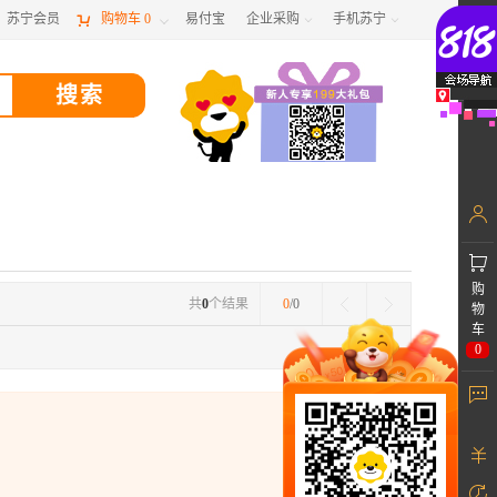
苏宁会员

购物车
0
易付宝
企业采购
手机苏宁



购
共
0
个结果
0
/0
物
车
0