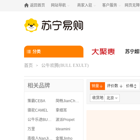

返回首页
网站导航
商家入驻
客户服务
网页无障



分类
苏宁超
首页
公牛欢腾(BULL EXULT)
>
相关品牌
销量
评价数
价格
收货地
北京
策霸CEBA
简畅JianChang
骆驼CAMEL
拿细耳
公牛乐途BULLLOTTO
波派Propet
万里
Ideamini
南极人NanJiren
金猴Jinho