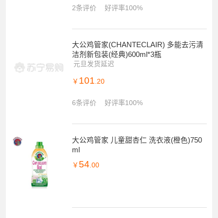
2条评价
好评率100%
大公鸡管家(CHANTECLAIR) 多能去污清
洁剂新包装(经典)600ml*3瓶
元旦发货延迟
101
￥
.20
6条评价
好评率100%
大公鸡管家 儿童甜杏仁 洗衣液(橙色)750
ml
54
￥
.00