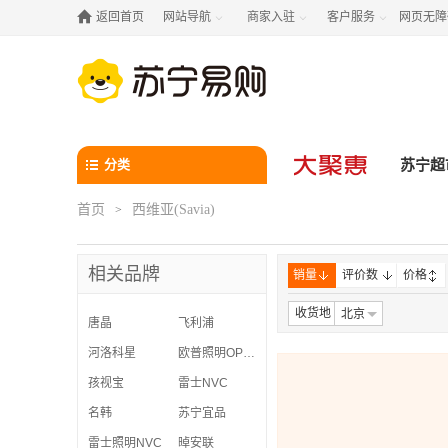

返回首页
网站导航
商家入驻
客户服务
网页无障



分类
苏宁超
首页
西维亚(Savia)
>
相关品牌
销量
评价数
价格
收货地
北京
唐晶
飞利浦
河洛科星
欧普照明OPPLE
孩视宝
雷士NVC
名韩
苏宁宜品
雷士照明NVC
晫安联