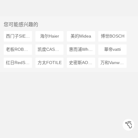
您可能感兴趣的
西门子SIEMENS
海尔Haier
美的Midea
博世BOSCH
老板ROBAM
凯度CASDON
惠而浦Whirlpool
華帝vatti
红日RedSun
方太FOTILE
史密斯AOSMITH
万和Vanward