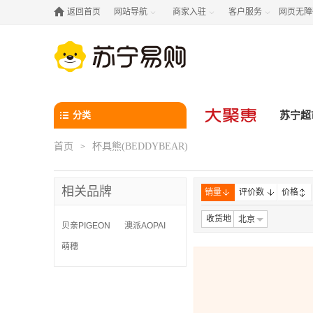

返回首页
网站导航
商家入驻
客户服务
网页无障



分类
苏宁超
首页
杯具熊(BEDDYBEAR)
>
相关品牌
销量
评价数
价格
收货地
北京
贝亲PIGEON
澳派AOPAI
萌穗