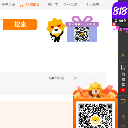
苏宁会员

购物车
0
易付宝
企业采购
手机苏宁



购
共
0
个结果
0
/0
物
车
0