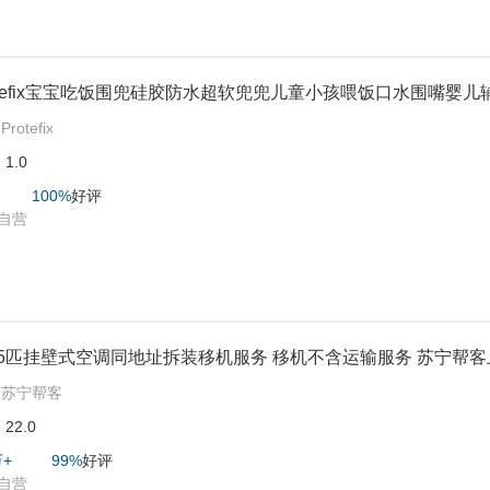
otefix宝宝吃饭围兜硅胶防水超软兜兜儿童小孩喂饭口水围嘴婴儿
:
Protefix
:
1.0
100%
好评
自营
1.5匹挂壁式空调同地址拆装移机服务 移机不含运输服务 苏宁帮
:
苏宁帮客
:
22.0
万+
99%
好评
自营