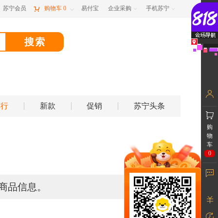
苏宁会员

购物车
0
易付宝
企业采购
手机苏宁



排行
新款
促销
苏宁头条
购
物
车
0
商品信息。