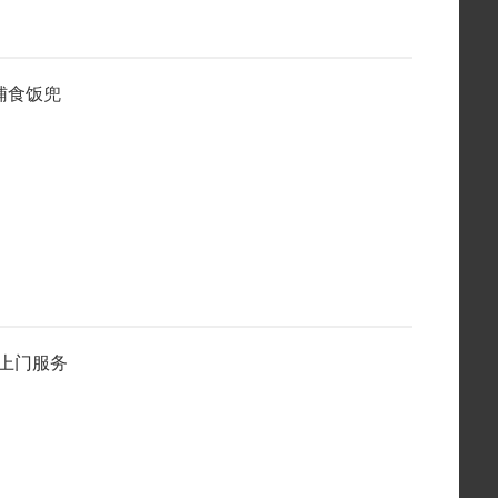
辅食饭兜
客上门服务