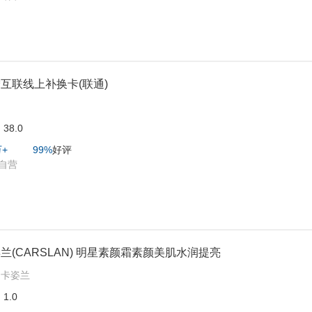
互联线上补换卡(联通)
:
:
38.0
万+
99%
好评
自营
兰(CARSLAN) 明星素颜霜素颜美肌水润提亮
:
卡姿兰
:
1.0