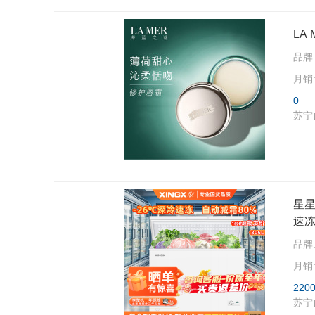
LA
品牌
月销
0
苏宁
星星
速冻(
品牌
月销
220
苏宁