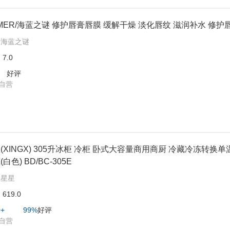
 MER/海蓝之谜 修护唇膏唇膜 缓解干燥 淡化唇纹 滋润补水 修护唇
:
海蓝之谜
:
7.0
好评
自营
(XINGX) 305升冰柜 冷柜 卧式大容量商用商厨 冷藏冷冻转换单
白色) BD/BC-305E
:
星星
:
619.0
0+
99%
好评
自营