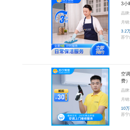
3小
品牌
月销
3.2
苏宁
空调
费
品牌
月销
10万
苏宁