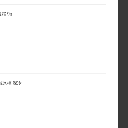
霜 9g
温冰柜 深冷