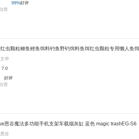
+
99%
好评
自营
筋红虫颗粒鲫鱼鲤鱼饵料钓鱼野钓饵料鱼饵红虫颗粒专用懒人鱼
:
文华
:
7.0
好评
自营
gue恩谷魔法多功能手机支架车载烟灰缸 蓝色 magic trashEG-S6
:
恩谷